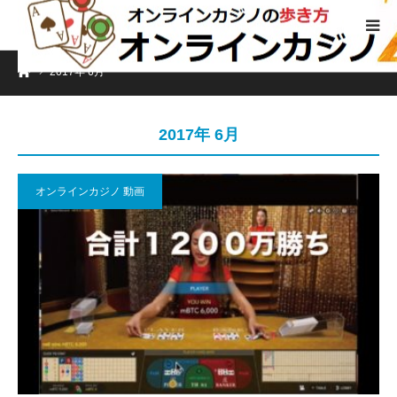
ホーム
2017年 6月
2017年 6月
オンラインカジノ 動画