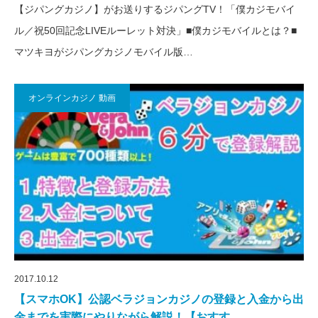
【ジパングカジノ】がお送りするジパングTV！「僕カジモバイ
ル／祝50回記念LIVEルーレット対決」■僕カジモバイルとは？■
マツキヨがジパングカジノモバイル版…
オンラインカジノ 動画
2017.10.12
【スマホOK】公認ベラジョンカジノの登録と入金から出
金までを実際にやりながら解説！【おすす…