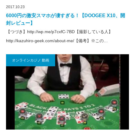
2017.10.23
6000円の激安スマホが凄すぎる！【DOOGEE X10、開
封レビュー】
【つづき】http://wp.me/p7cxfC-7BD【撮影している人】
http://kazuhiro-geek.com/about-me/【備考】※この…
オンラインカジノ 動画