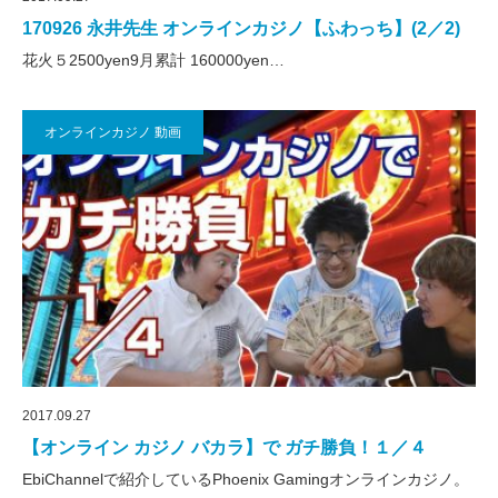
170926 永井先生 オンラインカジノ【ふわっち】(2／2)
花火５2500yen9月累計 160000yen…
オンラインカジノ 動画
2017.09.27
【オンライン カジノ バカラ】で ガチ勝負！１／４
EbiChannelで紹介しているPhoenix Gamingオンラインカジノ。