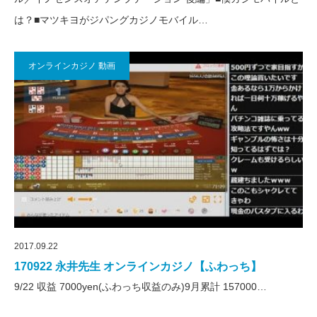
は？■マツキヨがジパングカジノモバイル…
オンラインカジノ 動画
2017.09.22
170922 永井先生 オンラインカジノ【ふわっち】
9/22 収益 7000yen(ふわっち収益のみ)9月累計 157000…