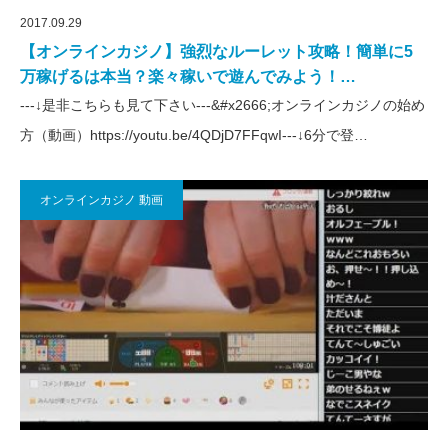
2017.09.29
【オンラインカジノ】強烈なルーレット攻略！簡単に5
万稼げるは本当？楽々稼いで遊んでみよう！…
---↓是非こちらも見て下さい---&#x2666;オンラインカジノの始め
方（動画）https://youtu.be/4QDjD7FFqwI---↓6分で登…
オンラインカジノ 動画