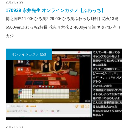
2017.09.29
170929 永井先生 オンラインカジノ【ふわっち】
博之同席11:00~ひろ笑2:29:00~ひろ笑ふわっち1枠目 花火13発
6500yenふわっち2枠目 花火４大花２ 4000yen↓注 ネタバレ有り
カジ…
オンラインカジノ 動画
2017.09.27