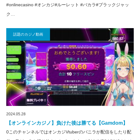
#onlinecasino #オンカジ#ルーレット #バカラ#ブラックジャッ
ク…
話題のカジノ動画
2024.05.28
【オンラインカジノ】負けた後は勝てる【Gamdom】
0このチャンネルではオンカジVtuberのバニラが配信をしたり配