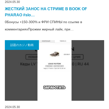
2024.05.30
ЖЕСТКИЙ ЗАНОС НА СТРИМЕ В BOOK OF
PHARAO #slo…
0Бонусы +150-300% и ФРИ СПИНЫ по ссылке в
комментарияхПрожми жирный лайк, при…
話題のカジノ動画
2024.05.30