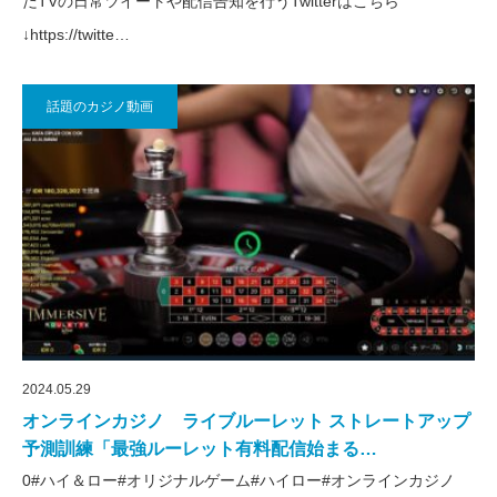
だTVの日常ツイートや配信告知を行うTwitterはこちら
↓https://twitte…
話題のカジノ動画
2024.05.29
オンラインカジノ ライブルーレット ストレートアップ
予測訓練「最強ルーレット有料配信始まる…
0#ハイ＆ロー#オリジナルゲーム#ハイロー#オンラインカジノ