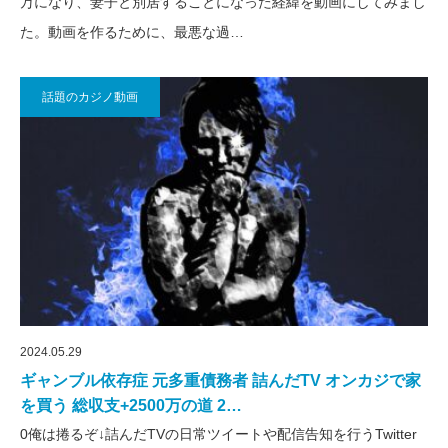
万になり、妻子と別居することになった経緯を動画にしてみまし
た。動画を作るために、最悪な過…
話題のカジノ動画
2024.05.29
ギャンブル依存症 元多重債務者 詰んだTV オンカジで家
を買う 総収支+2500万の道 2…
0俺は捲るぞ↓詰んだTVの日常ツイートや配信告知を行うTwitter