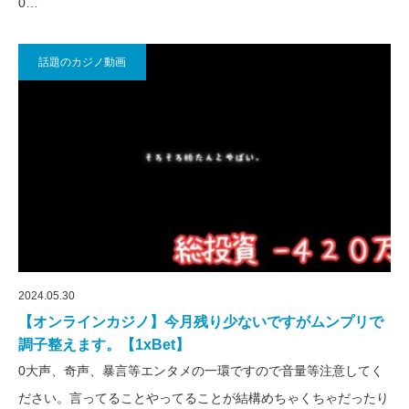
0…
話題のカジノ動画
2024.05.30
【オンラインカジノ】今月残り少ないですがムンプリで
調子整えます。【1xBet】
0大声、奇声、暴言等エンタメの一環ですので音量等注意してく
ださい。言ってることやってることが結構めちゃくちゃだったり