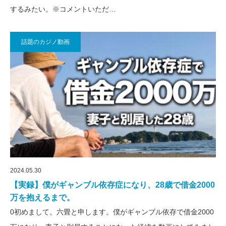
するみたい。※コメントいただ…
話題のカジノ動画
2024.05.30
【実録】僕がギャンブル依存症になり、28歳で借金2000
万を抱えるまで。
0初めまして。六畳と申します。僕がギャンブル依存で借金2000