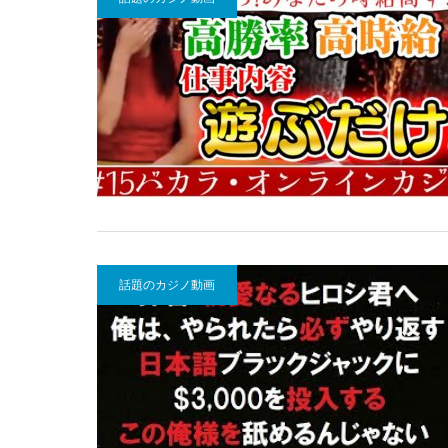
話題のカジノ動画