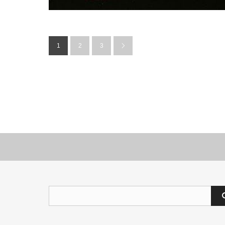
1
2
3