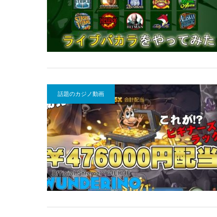
話題のカジノ動画