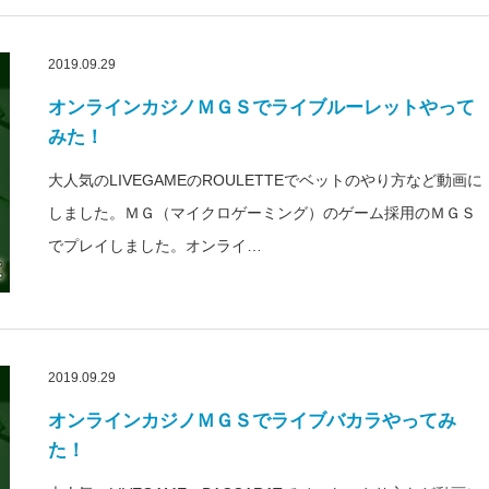
2019.09.29
オンラインカジノＭＧＳでライブルーレットやって
みた！
大人気のLIVEGAMEのROULETTEでベットのやり方など動画に
しました。ＭＧ（マイクロゲーミング）のゲーム採用のＭＧＳ
でプレイしました。オンライ…
2019.09.29
オンラインカジノＭＧＳでライブバカラやってみ
た！