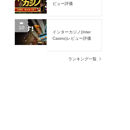
ビュー評価
10
インターカジノ(Inter
Casino)レビュー評価
ランキング一覧
公