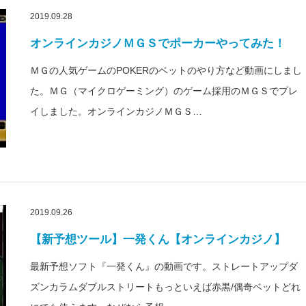
2019.09.28
オンラインカジノＭＧＳでポーカーやってみた！
ＭＧの人気ゲームのPOKERのベットのやり方など動画にしまし
た。ＭＧ（マイクロゲーミング）のゲーム採用のＭＧＳでプレ
イしました。オンラインカジノＭＧＳ…
2019.09.26
【新予想ツール】一発くん【オンラインカジノ】
最新予想ソフト『一発くん』の動画です。ストレートアップダ
ズンカラムダブルストリートもっといえば赤黒/偶奇ベットどれ