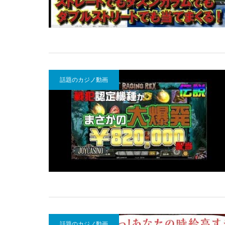
話題のカジノ動画
話題のカジノ動画