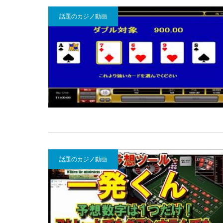
話題のカジノ動画
話題のカジノ動画