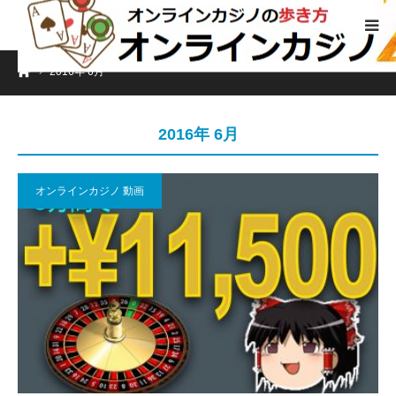
ホーム
2016年 6月
2016年 6月
オンラインカジノ 動画