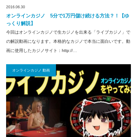
2016.06.30
オンラインカジノ 5分で1万円儲け続ける方法？！【ゆ
っくり解説】
今回はオンラインカジノで生カジノを出来る「ライブカジノ」で
の解説動画になります。本格的なカジノで本当に面白いです。動
画に使用したカジノサイト：http://…
オンラインカジノ 動画