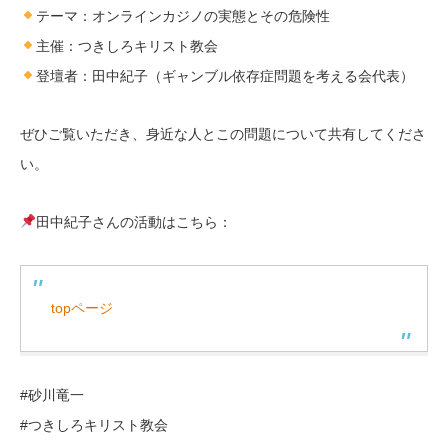
テーマ：オンラインカジノの実態とその危険性
主催：つきしろキリスト教会
登壇者：田中紀子（ギャンブル依存症問題を考える会代表）
ぜひご覧いただき、身近な人とこの問題について共有してくださ
い。
田中紀子さんの活動はこちら：
topページ
#砂川竜一
#つきしろキリスト教会