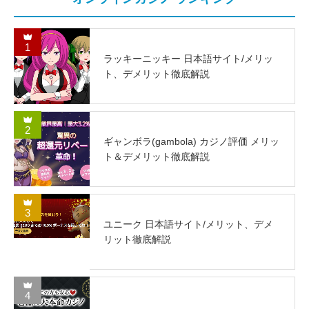
1
ラッキーニッキー 日本語サイト/メリッ
ト、デメリット徹底解説
2
ギャンボラ(gambola) カジノ評価 メリッ
ト＆デメリット徹底解説
3
ユニーク 日本語サイト/メリット、デメ
リット徹底解説
4