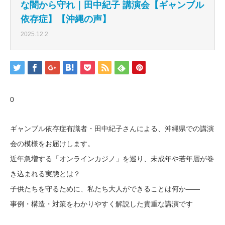
な闇から守れ｜田中紀子 講演会【ギャンブル
依存症】【沖縄の声】
2025.12.2
0
ギャンブル依存症有識者・田中紀子さんによる、沖縄県での講演
会の模様をお届けします。
近年急増する「オンラインカジノ」を巡り、未成年や若年層が巻
き込まれる実態とは？
子供たちを守るために、私たち大人ができることは何か――
事例・構造・対策をわかりやすく解説した貴重な講演です