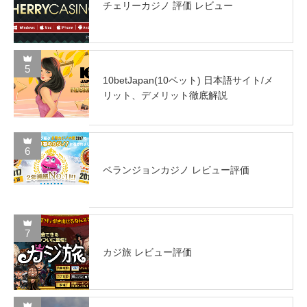
チェリーカジノ 評価 レビュー
5
10betJapan(10ベット) 日本語サイト/メ
リット、デメリット徹底解説
6
ベランジョンカジノ レビュー評価
7
カジ旅 レビュー評価