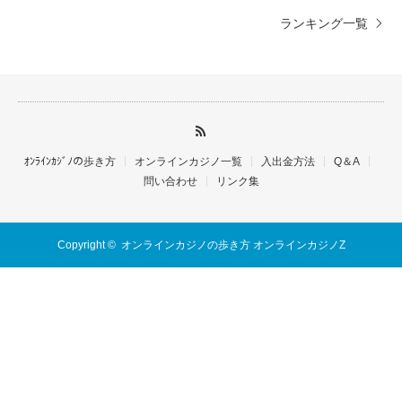
ランキング一覧
ｵﾝﾗｲﾝｶｼﾞﾉの歩き方
オンラインカジノ一覧
入出金方法
Q＆A
問い合わせ
リンク集
Copyright ©
オンラインカジノの歩き方 オンラインカジノZ