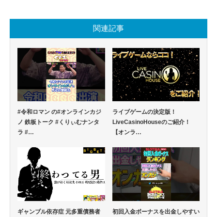
関連記事
#令和ロマン の#オンラインカジ
ライブゲームの決定版！
ノ 鉄板トーク #くりぃむナンタ
LiveCasinoHouseのご紹介！
ラ #…
【オンラ…
ギャンブル依存症 元多重債務者
初回入金ボーナスを出金しやすい