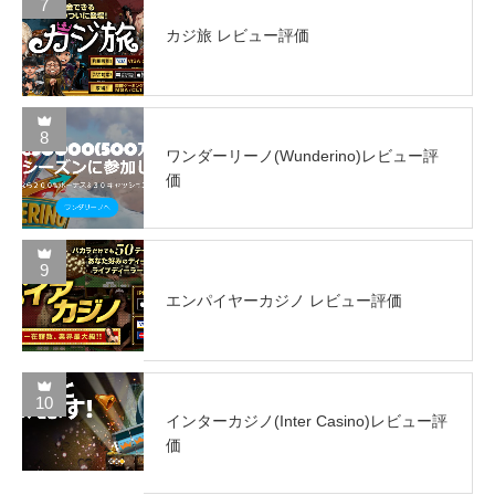
7
カジ旅 レビュー評価
8
ワンダーリーノ(Wunderino)レビュー評
価
9
エンパイヤーカジノ レビュー評価
10
インターカジノ(Inter Casino)レビュー評
価