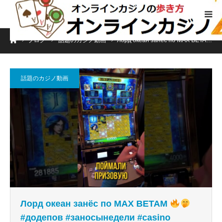
ホーム
ブログ
話題のカジノ動画
Лорд океан занёс по MAX BETA…
話題のカジノ動画
Лорд океан занёс по MAX BETAM
#додепов #заносынедели #casino