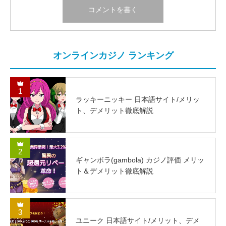
オンラインカジノ ランキング
1
ラッキーニッキー 日本語サイト/メリッ
ト、デメリット徹底解説
2
ギャンボラ(gambola) カジノ評価 メリッ
ト＆デメリット徹底解説
3
ユニーク 日本語サイト/メリット、デメ