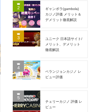
2
ギャンボラ(gambola)
カジノ評価 メリット＆
デメリット徹底解説
3
ユニーク 日本語サイト/
メリット、デメリット
徹底解説
4
ベランジョンカジノ レ
ビュー評価
5
チェリーカジノ 評価 レ
ビュー