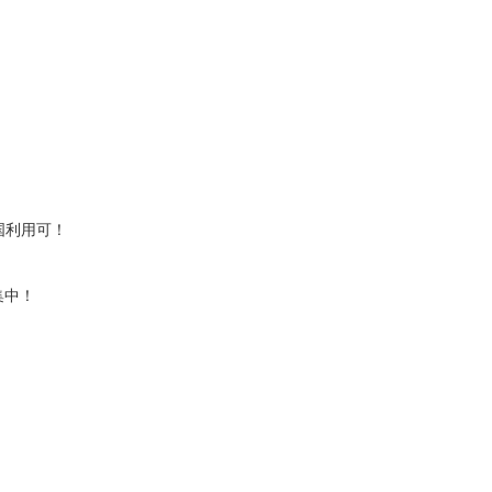
国利用可！
集中！