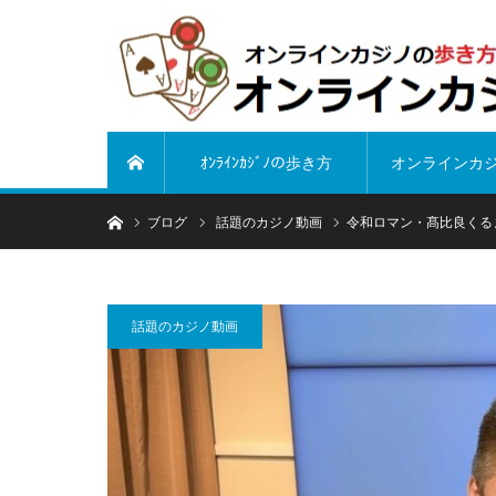
ｵﾝﾗｲﾝｶｼﾞﾉの歩き方
オンラインカ
ホーム
ホーム
ブログ
話題のカジノ動画
令和ロマン・髙比良くる
話題のカジノ動画