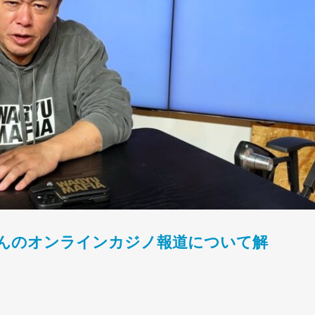
んのオンラインカジノ報道について解