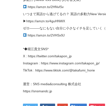
https://amzn.to/2HNvlSv
いつまで英語から逃げてるの？ 英語の多動力New Vers
▶︎https://amzn.to/4guHNWX
ゼロ―――なにもない自分に小さなイチを足していく（
https://amzn.to/2VHSx9J
*◆堀江貴文SNS*
X : https://twitter.com/takapon_jp
Instagram : https://www.instagram.com/takapon_jp/
TikTok : https://www.tiktok.com/@takafumi_horie
運営：SNS media&consulting 株式会社
https://snsmandc.jp