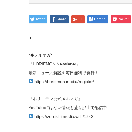
Tweet
Share
+1
Hatena
Pocket
0
*◆メルマガ*
『HORIEMON Newsletter』
最新ニュース解説を毎日無料で発行！
https://horiemon.media/register/
『ホリエモン公式メルマガ』
YouTubeにはない情報も盛り沢山で配信中！
https://zeroichi.media/with/1242