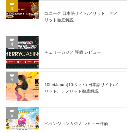
3
ユニーク 日本語サイト/メリット、デメ
リット徹底解説
4
チェリーカジノ 評価 レビュー
5
10betJapan(10ベット) 日本語サイト/メ
リット、デメリット徹底解説
6
ベランジョンカジノ レビュー評価