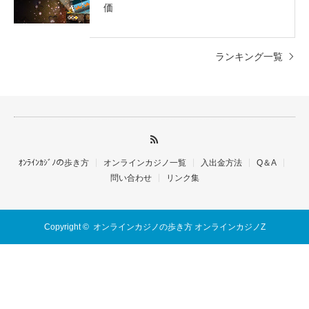
価
ランキング一覧
ｵﾝﾗｲﾝｶｼﾞﾉの歩き方
オンラインカジノ一覧
入出金方法
Q＆A
問い合わせ
リンク集
Copyright ©
オンラインカジノの歩き方 オンラインカジノZ