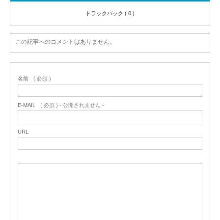
トラックバック ( 0 )
この記事へのコメントはありません。
名前
( 必須 )
E-MAIL
( 必須 ) - 公開されません -
URL