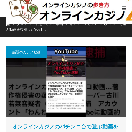
ホーム
ブログ
話題のカジノ動画
オンラインカジノのパチンコ台で遊
ぶ動画を投稿したYouT…
話題のカジノ動画
オンラインカジノのパチンコ台で遊ぶ動画を