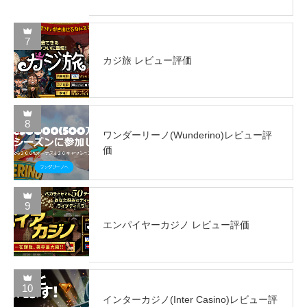
7
カジ旅 レビュー評価
8
ワンダーリーノ(Wunderino)レビュー評
価
9
エンパイヤーカジノ レビュー評価
10
インターカジノ(Inter Casino)レビュー評