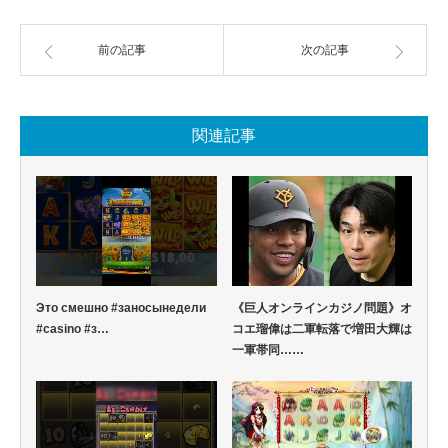
前の記事
次の記事
関連記事
Это смешно #заносынедели
《巨人オンラインカジノ問題》オ
#casino #з…
コエ瑠偉は二軍転落で増田大輝は
一軍帯同……