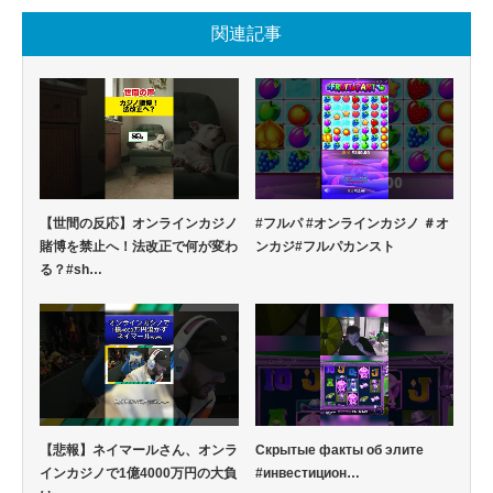
関連記事
【世間の反応】オンラインカジノ
#フルパ #オンラインカジノ ＃オ
賭博を禁止へ！法改正で何が変わ
ンカジ#フルパカンスト
る？#sh…
【悲報】ネイマールさん、オンラ
Скрытые факты об элите
インカジノで1億4000万円の大負
#инвестицион…