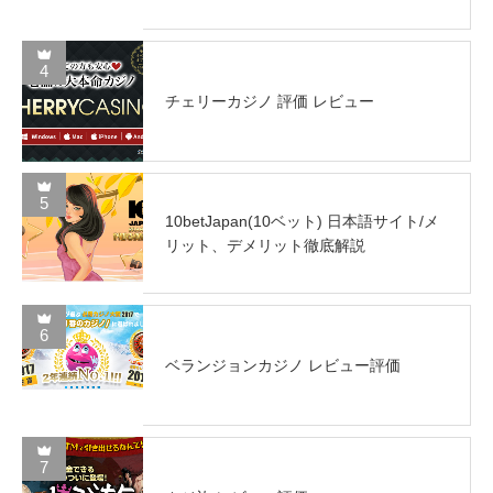
4
チェリーカジノ 評価 レビュー
5
10betJapan(10ベット) 日本語サイト/メ
リット、デメリット徹底解説
6
ベランジョンカジノ レビュー評価
7