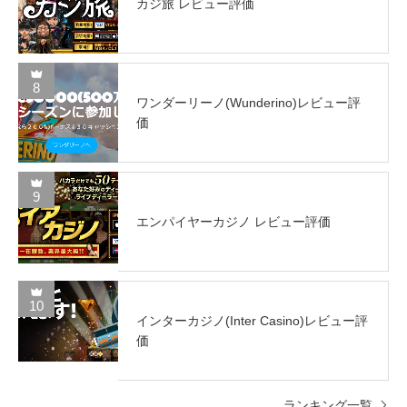
カジ旅 レビュー評価
8
ワンダーリーノ(Wunderino)レビュー評
価
9
エンパイヤーカジノ レビュー評価
10
インターカジノ(Inter Casino)レビュー評
価
ランキング一覧