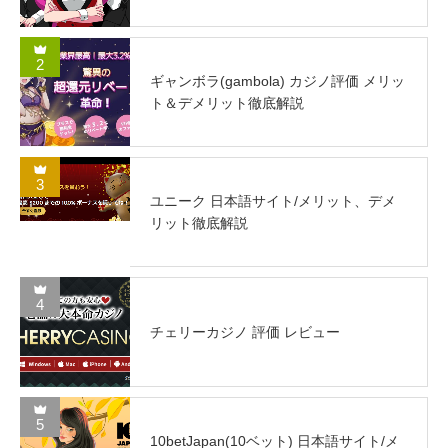
2
ギャンボラ(gambola) カジノ評価 メリッ
ト＆デメリット徹底解説
3
ユニーク 日本語サイト/メリット、デメ
リット徹底解説
4
チェリーカジノ 評価 レビュー
5
10betJapan(10ベット) 日本語サイト/メ