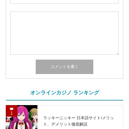
オンラインカジノ ランキング
1
ラッキーニッキー 日本語サイト/メリッ
ト、デメリット徹底解説