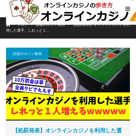
ホーム
ブログ
話題のカジノ動画
【処罰発表】オンラインカジノを利
用した選手、しれっと１…
話題のカジノ動画
【処罰発表】オンラインカジノを利用した選