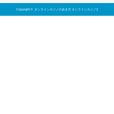
Copyright ©
オンラインカジノの歩き方 オンラインカジノZ