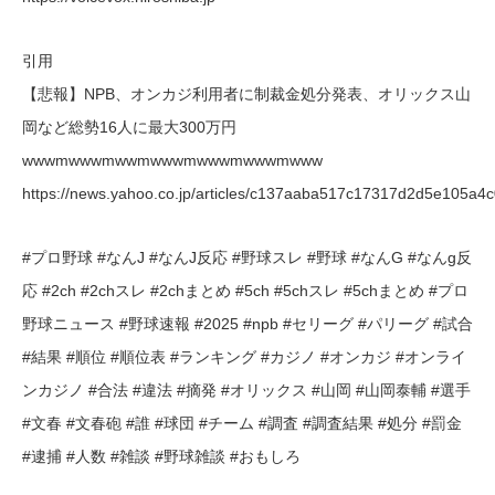
引用
【悲報】NPB、オンカジ利用者に制裁金処分発表、オリックス山
岡など総勢16人に最大300万円
wwwmwwwmwwmwwwmwwwmwwwmwww
https://news.yahoo.co.jp/articles/c137aaba517c17317d2d5e105a
#プロ野球 #なんJ #なんJ反応 #野球スレ #野球 #なんG #なんg反
応 #2ch #2chスレ #2chまとめ #5ch #5chスレ #5chまとめ #プロ
野球ニュース #野球速報 #2025 #npb #セリーグ #パリーグ #試合
#結果 #順位 #順位表 #ランキング #カジノ #オンカジ #オンライ
ンカジノ #合法 #違法 #摘発 #オリックス #山岡 #山岡泰輔 #選手
#文春 #文春砲 #誰 #球団 #チーム #調査 #調査結果 #処分 #罰金
#逮捕 #人数 #雑談 #野球雑談 #おもしろ