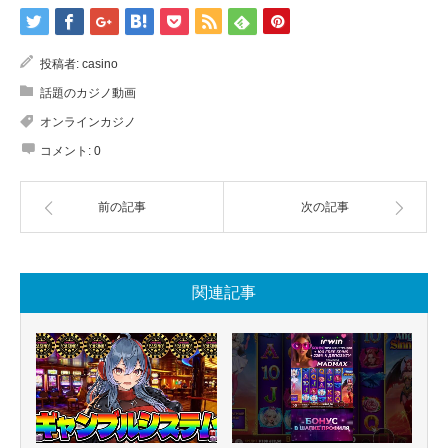
投稿者:
casino
話題のカジノ動画
オンラインカジノ
コメント:
0
前の記事
次の記事
関連記事