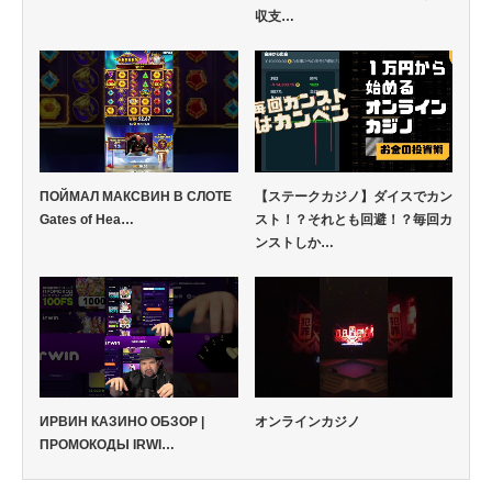
収支…
ПОЙМАЛ МАКСВИН В СЛОТЕ
【ステークカジノ】ダイスでカン
Gates of Hea…
スト！？それとも回避！？毎回カ
ンストしか…
ИРВИН КАЗИНО ОБЗОР |
オンラインカジノ
ПРОМОКОДЫ IRWI…