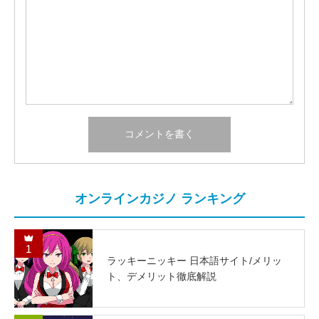
オンラインカジノ ランキング
1
ラッキーニッキー 日本語サイト/メリッ
ト、デメリット徹底解説