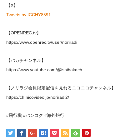
【X】
Tweets by ICCHY8591
【OPENREC.tv】
https://www.openrec.tv/user/noriradi
【バカチャンネル】
https://www.youtube.com/@ishibakach
【ノリラジ会員限定配信を見れるニコニコチャンネル】
https://ch.nicovideo.jp/noriradi2/
#飛行機 #バンコク #海外旅行