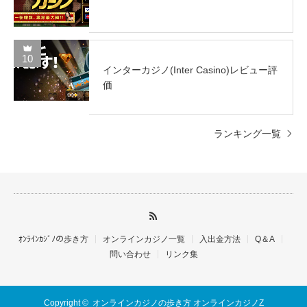
10
インターカジノ(Inter Casino)レビュー評
価
ランキング一覧
ｵﾝﾗｲﾝｶｼﾞﾉの歩き方
オンラインカジノ一覧
入出金方法
Q＆A
問い合わせ
リンク集
Copyright ©
オンラインカジノの歩き方 オンラインカジノZ