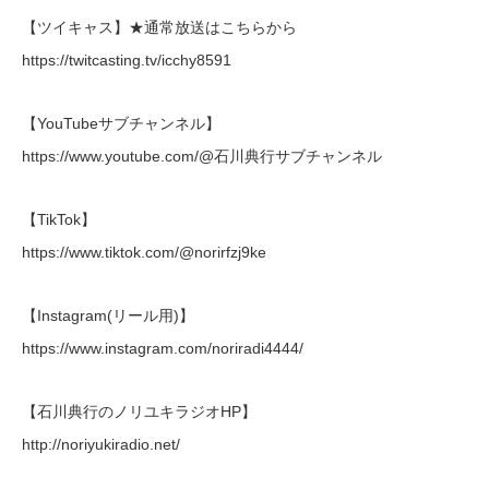
【ツイキャス】★通常放送はこちらから
https://twitcasting.tv/icchy8591
【YouTubeサブチャンネル】
https://www.youtube.com/@石川典行サブチャンネル
【TikTok】
https://www.tiktok.com/@norirfzj9ke
【Instagram(リール用)】
https://www.instagram.com/noriradi4444/
【石川典行のノリユキラジオHP】
http://noriyukiradio.net/