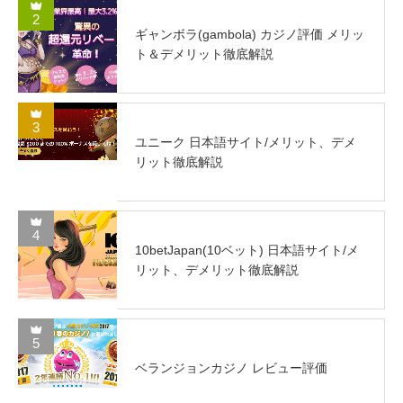
2
ギャンボラ(gambola) カジノ評価 メリッ
ト＆デメリット徹底解説
3
ユニーク 日本語サイト/メリット、デメ
リット徹底解説
4
10betJapan(10ベット) 日本語サイト/メ
リット、デメリット徹底解説
5
ベランジョンカジノ レビュー評価