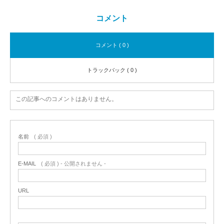
コメント
コメント ( 0 )
トラックバック ( 0 )
この記事へのコメントはありません。
名前
( 必須 )
E-MAIL
( 必須 ) - 公開されません -
URL