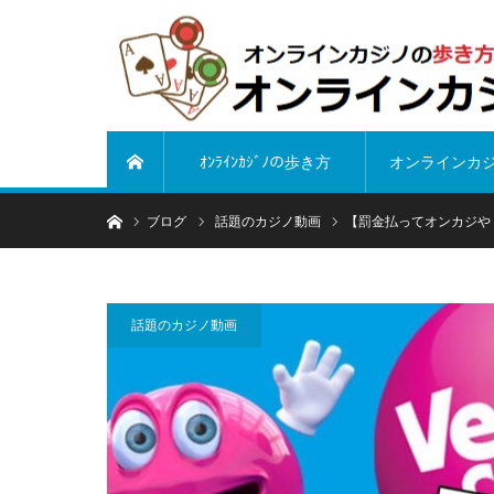
ｵﾝﾗｲﾝｶｼﾞﾉの歩き方
オンラインカ
ホーム
ホーム
ブログ
話題のカジノ動画
【罰金払ってオンカジや
話題のカジノ動画