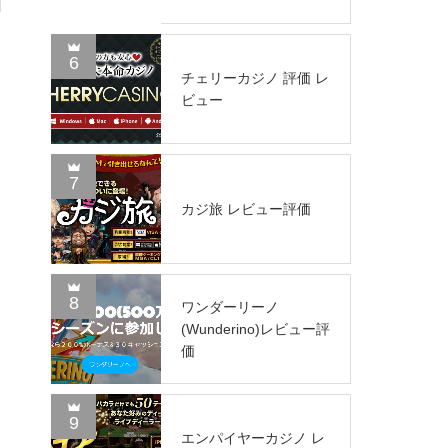
6
チェリーカジノ 評価 レ
ビュー
7
カジ旅 レビュー評価
8
ワンダーリーノ
(Wunderino)レビュー評
価
9
エンパイヤーカジノ レ