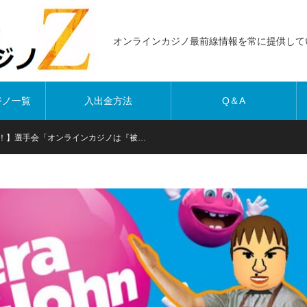
オンラインカジノ最前線情報を常に提供して
ジノ一覧
入出金方法
Q＆A
！】選手会「オンラインカジノは『被…