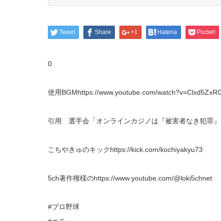
Tweet
Share
+1
Hatena
Pocket
0
使用BGMhttps://www.youtube.com/watch?v=Clxd5Zx
引用 選手会「オンラインカジノは『被害者なき犯罪』
こちやきゅのキックhttps://kick.com/kochiyakyu73
5ch著作権様のhttps://www.youtube.com/@loki5chnet
#プロ野球