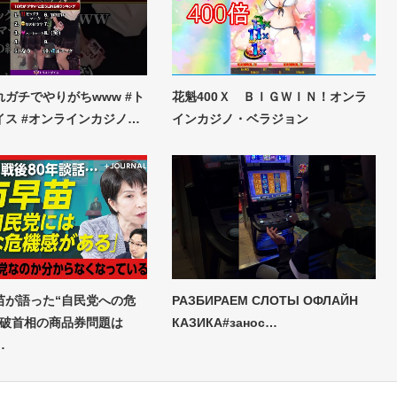
ガチでやりがちwww #ト
花魁400Ｘ ＢＩＧＷＩＮ！オンラ
イス #オンラインカジノ…
インカジノ・ベラジョン
苗が語った“自民党への危
РАЗБИРАЕМ СЛОТЫ ОФЛАЙН
石破首相の商品券問題は
КАЗИКА#занос…
…