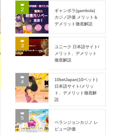
2
ギャンボラ(gambola)
カジノ評価 メリット＆
デメリット徹底解説
3
ユニーク 日本語サイト/
メリット、デメリット
徹底解説
10betJapan(10ベット)
4
日本語サイト/メリッ
ト、デメリット徹底解
説
5
ベランジョンカジノ レ
ビュー評価