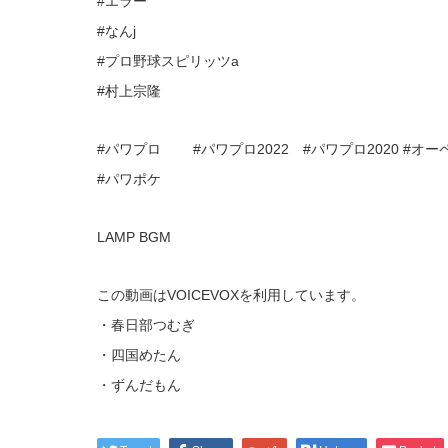
#エラー
#なんj
#プロ野球スピリッツa
#村上宗隆
#パワプロ #パワプロ2022 #パワプロ2020 #オー
#パワポケ
LAMP BGM
この動画はVOICEVOXを利用しています。
・春日部つむぎ
・四国めたん
・ずんだもん