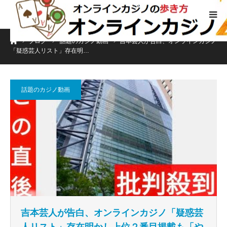
ホーム
ブログ
話題のカジノ動画
吉本芸人が告白、オンラインカジノ
「疑惑芸人リスト」存在明…
話題のカジノ動画
吉本芸人が告白、オンラインカジノ「疑惑芸
人リスト」存在明かし上位２番目掲載も「や