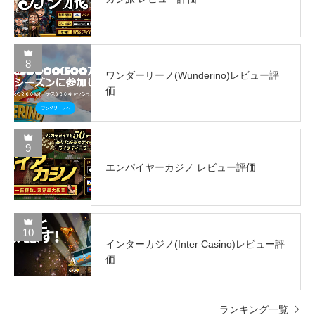
8
ワンダーリーノ(Wunderino)レビュー評
価
9
エンパイヤーカジノ レビュー評価
10
インターカジノ(Inter Casino)レビュー評
価
ランキング一覧