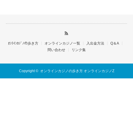
ｵﾝﾗｲﾝｶｼﾞﾉの歩き方
オンラインカジノ一覧
入出金方法
Q＆A
問い合わせ
リンク集
Copyright ©
オンラインカジノの歩き方 オンラインカジノZ