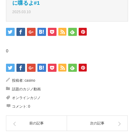
に喋るよ#1
2025.03.10
0
投稿者:
casino
話題のカジノ動画
オンラインカジノ
コメント:
0
前の記事
次の記事