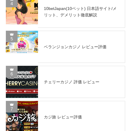
4
10betJapan(10ベット) 日本語サイト/メ
リット、デメリット徹底解説
5
ベランジョンカジノ レビュー評価
6
チェリーカジノ 評価 レビュー
7
カジ旅 レビュー評価