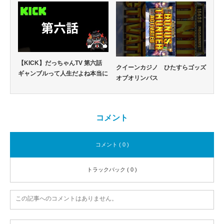
【KICK】だっちゃんTV 第六話
クイーンカジノ ひたすらゴッズ
ギャンブルって人生だよね本当に
オブオリンパス
コメント
コメント ( 0 )
トラックバック ( 0 )
この記事へのコメントはありません。