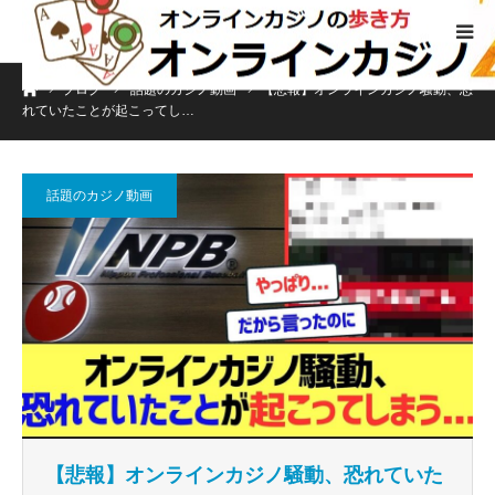
ホーム
ブログ
話題のカジノ動画
【悲報】オンラインカジノ騒動、恐
れていたことが起こってし…
話題のカジノ動画
【悲報】オンラインカジノ騒動、恐れていた