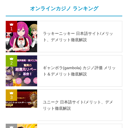
オンラインカジノ ランキング
1
ラッキーニッキー 日本語サイト/メリッ
ト、デメリット徹底解説
2
ギャンボラ(gambola) カジノ評価 メリッ
ト＆デメリット徹底解説
3
ユニーク 日本語サイト/メリット、デメ
リット徹底解説