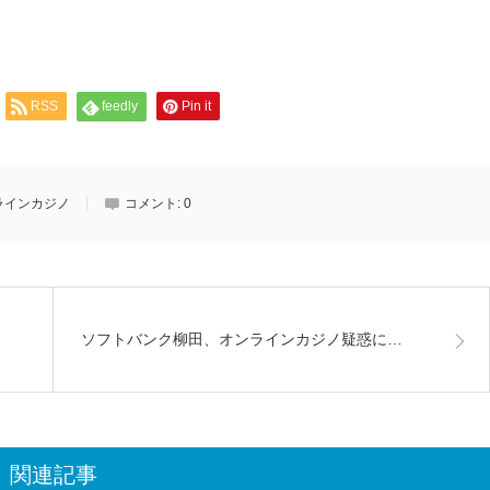
RSS
feedly
Pin it
ラインカジノ
コメント:
0
ソフトバンク柳田、オンラインカジノ疑惑に…
関連記事