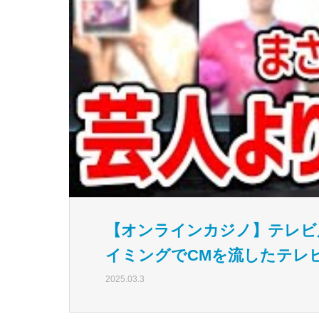
【オンラインカジノ】テレビ
イミングでCMを流したテレ
2025.03.3