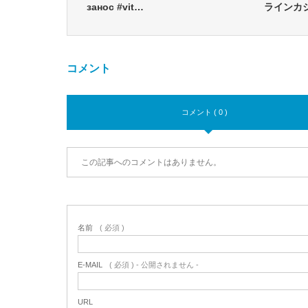
занос #vit…
ラインカ
コメント
コメント ( 0 )
この記事へのコメントはありません。
名前
( 必須 )
E-MAIL
( 必須 ) - 公開されません -
URL