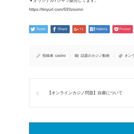
▼オリジナルTシャツ販売してます。
https://tinyurl.com/593zsxmn
Tweet
Share
+1
Hatena
Pocket
投稿者:
casino
話題のカジノ動画
オン
【オンラインカジノ問題】自粛について