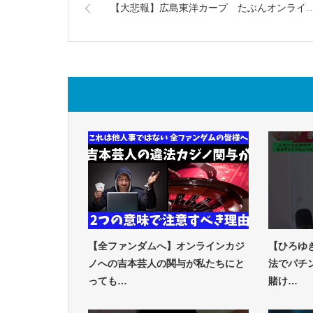
【大悲報】広島東洋カープ たぶんオンライ
【全ファンダムへ】オンラインカジ
【ひろゆ
ノへの吉本芸人の関与が私たちにと
法でパチ
っても…
賭け…