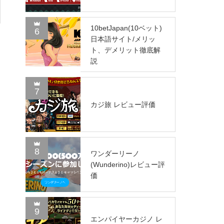
10betJapan(10ベット)
6
日本語サイト/メリッ
ト、デメリット徹底解
説
7
カジ旅 レビュー評価
8
ワンダーリーノ
(Wunderino)レビュー評
価
9
エンパイヤーカジノ レ