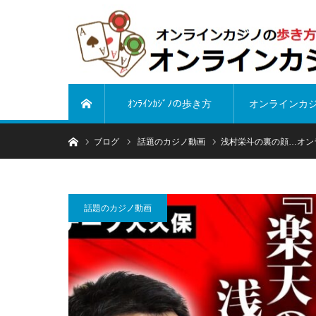
ｵﾝﾗｲﾝｶｼﾞﾉの歩き方
オンラインカ
ホーム
ホーム
ブログ
話題のカジノ動画
浅村栄斗の裏の顔…オン
話題のカジノ動画