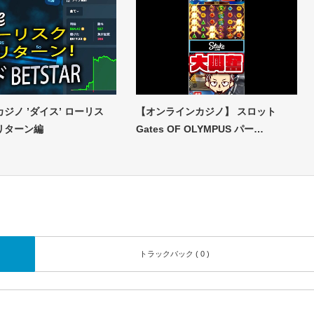
ジノ ’ダイス’ ローリス
【オンラインカジノ】 スロット
リターン編
Gates OF OLYMPUS パー…
トラックバック ( 0 )