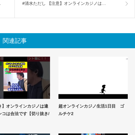
…
#清水ただし 【注意】オンラインカジノは…
関連記事
き】オンラインカジノは違
超オンラインカジノ生活1日目 ゴ
ンコは合法です【切り抜き/
ルチケ2