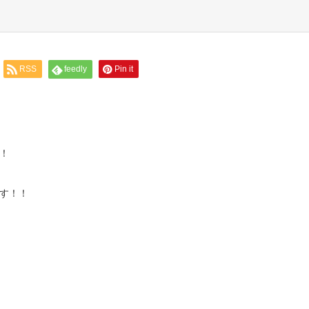
RSS
feedly
Pin it
！
す！！