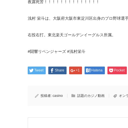
夜露死苦！！！！！！！！！！！！！！
浅村 栄斗は、大阪府大阪市東淀川区出身のプロ野球選
右投右打。東北楽天ゴールデンイーグルス所属。
#闘響リベンジャーズ #浅村栄斗
Tweet
Share
+1
Hatena
Pocket
投稿者:
casino
話題のカジノ動画
オン