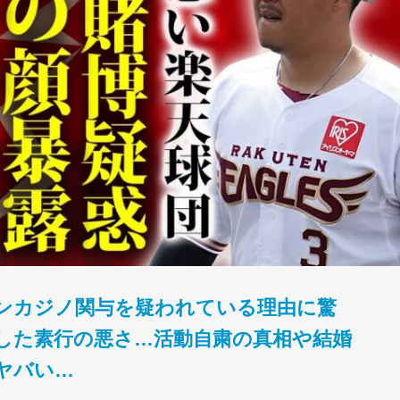
ンカジノ関与を疑われている理由に驚
した素行の悪さ…活動自粛の真相や結婚
ヤバい…