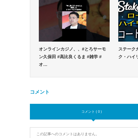
オンラインカジノ、、#とろサーモ
ステークカ
ン久保田 #高比良くるま #雑学 #
ク・ハイ
オ…
コメント
コメント ( 0 )
この記事へのコメントはありません。