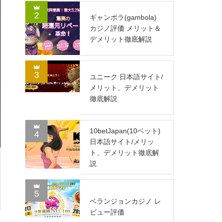
2
ギャンボラ(gambola)
カジノ評価 メリット＆
デメリット徹底解説
3
ユニーク 日本語サイト/
メリット、デメリット
徹底解説
10betJapan(10ベット)
4
日本語サイト/メリッ
ト、デメリット徹底解
説
5
ベランジョンカジノ レ
ビュー評価