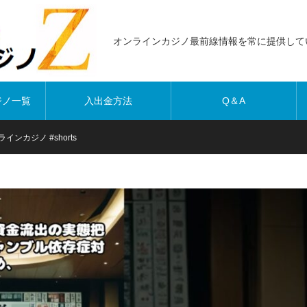
オンラインカジノ最前線情報を常に提供して
ジノ一覧
入出金方法
Q＆A
ンカジノ #shorts