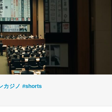
ノ #shorts