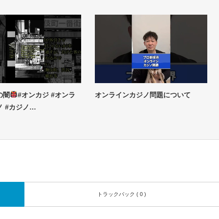
の闇
#オンカジ #オンラ
オンラインカジノ問題について
 #カジノ…
トラックバック ( 0 )