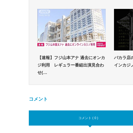
【速報】フジ山本アナ 過去にオンカ
バカラ店
ジ利用 レギュラー番組出演見合わ
インカジノ
せ(…
コメント
コメント ( 0 )