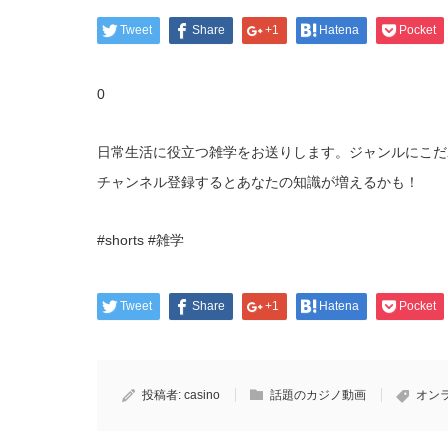
Tweet
Share
+1
Hatena
Pocket
0
日常生活に役立つ雑学をお送りします。ジャンルにこだ
チャンネル登録するとあなたの知識が増えるかも！
#shorts #雑学
Tweet
Share
+1
Hatena
Pocket
投稿者:
casino
話題のカジノ動画
オン