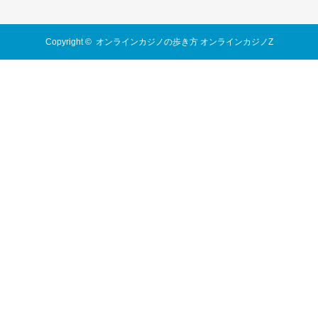
Copyright ©
オンラインカジノの歩き方 オンラインカジノZ