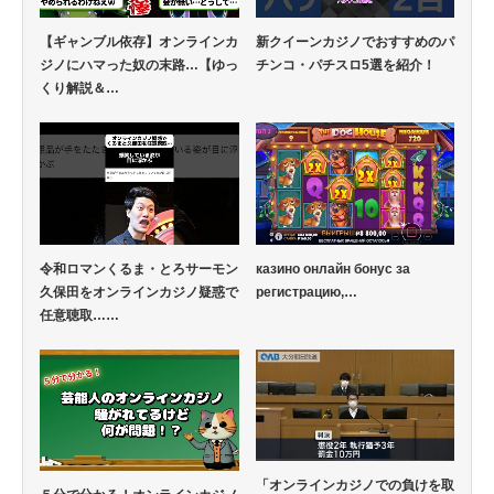
【ギャンブル依存】オンラインカ
新クイーンカジノでおすすめのパ
ジノにハマった奴の末路…【ゆっ
チンコ・パチスロ5選を紹介！
くり解説＆…
令和ロマンくるま・とろサーモン
казино онлайн бонус за
久保田をオンラインカジノ疑惑で
регистрацию,…
任意聴取……
「オンラインカジノでの負けを取