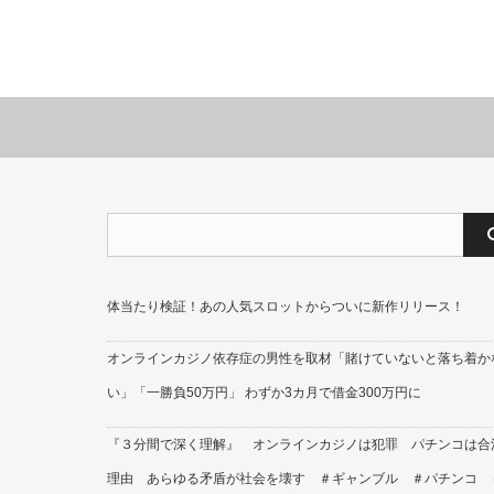
体当たり検証！あの人気スロットからついに新作リリース！
オンラインカジノ依存症の男性を取材「賭けていないと落ち着か
い」「一勝負50万円」 わずか3カ月で借金300万円に
『３分間で深く理解』 オンラインカジノは犯罪 パチンコは合
理由 あらゆる矛盾が社会を壊す ＃ギャンブル ＃パチンコ 