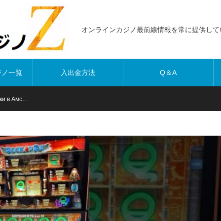
オンラインカジノ最前線情報を常に提供して
ジノ一覧
入出金方法
Q＆A
ки в Амс…