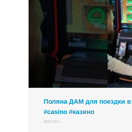
Поляна ДАМ для поездки 
#casino #казино
2025.03.1