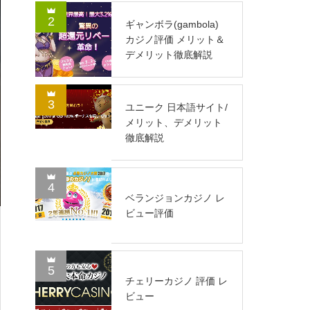
2
ギャンボラ(gambola)
カジノ評価 メリット＆
デメリット徹底解説
3
ユニーク 日本語サイト/
メリット、デメリット
徹底解説
4
ベランジョンカジノ レ
ビュー評価
5
チェリーカジノ 評価 レ
ビュー