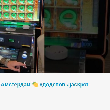
в Амстердам
#додепов #jackpot