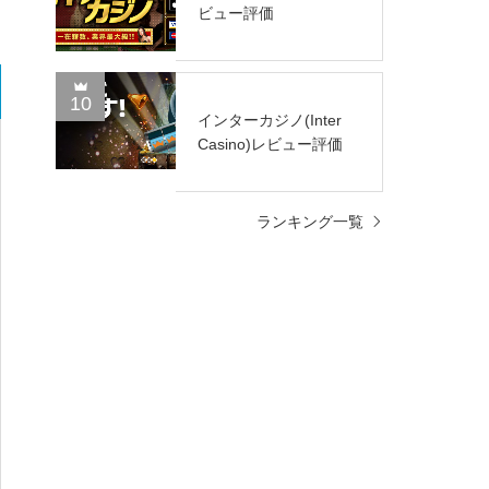
ビュー評価
10
インターカジノ(Inter
Casino)レビュー評価
ランキング一覧