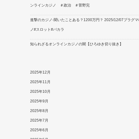
ンラインカジノ ＃政治 ＃菅野完
進撃のカジノ-聞いたことある？1200万円？ 2025/12/07プラグ
ノ#スロット#バカラ
知られざるオンラインカジノの闇【ひろゆき切り抜き】
2025年12月
2025年11月
2025年10月
2025年9月
2025年8月
2025年7月
2025年6月