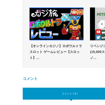
【オンラインカジノ】ロボウルトラ
リベンジ
スロット ゲームレビュー【スロッ
(15,0
ト】…
ノ…
コメント
コメント ( 0 )