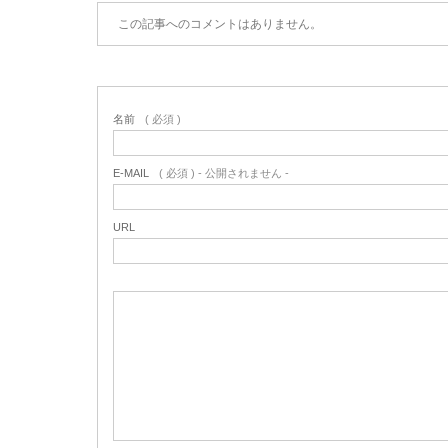
この記事へのコメントはありません。
名前
( 必須 )
E-MAIL
( 必須 ) - 公開されません -
URL