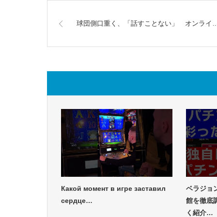
球団側口重く、「話すことない」 オンライ
Какой момент в игре заставил
ベラジョ
сердце…
館を徹底
く紹介…