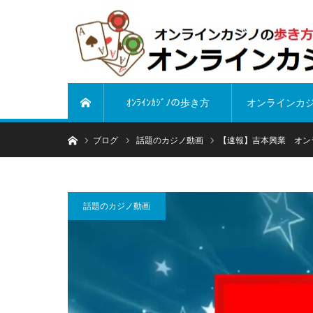
ｵﾝﾗｲﾝｶｼﾞﾉの歩き方
オンラインカ
ホーム
ホーム
ブログ
話題のカジノ動画
【速報】吉本興業 オン
話題のカジノ動画