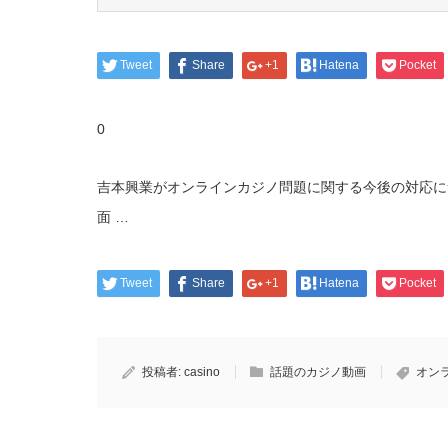
Tweet
Share
+1
Hatena
Pocket
0
吉本興業がオンラインカジノ問題に関する今後の対応に
面 …
Tweet
Share
+1
Hatena
Pocket
投稿者:
casino
話題のカジノ動画
オン