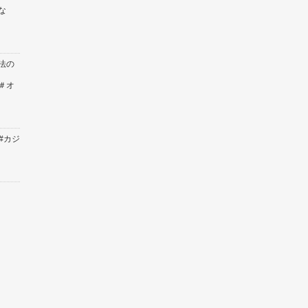
な
法の
＃オ
マ#カジ