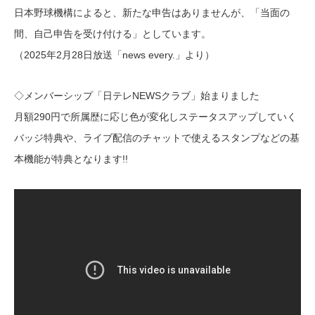
日本野球機構によると、新たな申告はありませんが、「当面の
間、自己申告を受け付ける」としています。
（2025年2月28日放送「news every.」より）
◇メンバーシップ「日テレNEWSクラブ」始まりました
月額290円で所属歴に応じ色が変化しステータスアップしていく
バッジ特典や、ライブ配信のチャットで使えるスタンプなどの基
本機能が特典となります!!