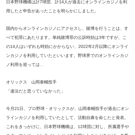
日本野球機構は計7球団、計14人が過去にオンラインカジノを利
用したと申告があったことを明らかにしました。
国内からオンラインカジノにアクセスし、賭博を行うことは、す
べて犯罪にあたります。単純賭博罪の公訴時効は3年ですが、こ
の14人はいずれも時効にかからない、2022年2月以降にオンライ
ンカジノを利用していたといいます。野球界でのオンラインカジ
ノ利用を巡っては…
オリックス 山岡泰輔投手
「違法だと思っていなかった」
今月21日、プロ野球・オリックスが、山岡泰輔投手が過去にオン
ラインカジノを利用していたとして、活動自粛を命じたと発表。
これをきっかけに、日本野球機構は、12球団に対し、所属選手や