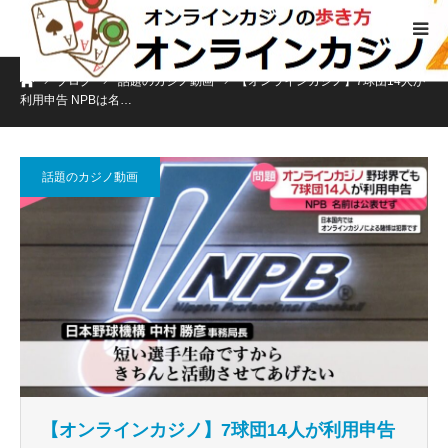
ホーム
ブログ
話題のカジノ動画
【オンラインカジノ】7球団14人が
利用申告 NPBは名…
話題のカジノ動画
【オンラインカジノ】7球団14人が利用申告