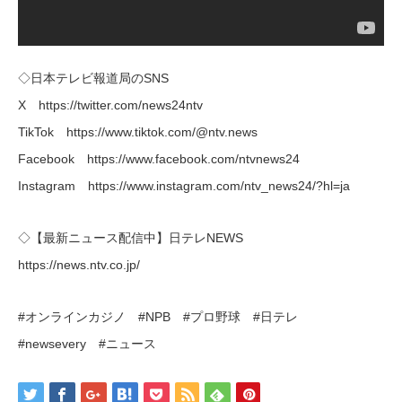
◇日本テレビ報道局のSNS
X https://twitter.com/news24ntv
TikTok https://www.tiktok.com/@ntv.news
Facebook https://www.facebook.com/ntvnews24
Instagram https://www.instagram.com/ntv_news24/?hl=ja
◇【最新ニュース配信中】日テレNEWS
https://news.ntv.co.jp/
#オンラインカジノ #NPB #プロ野球 #日テレ
#newsevery #ニュース