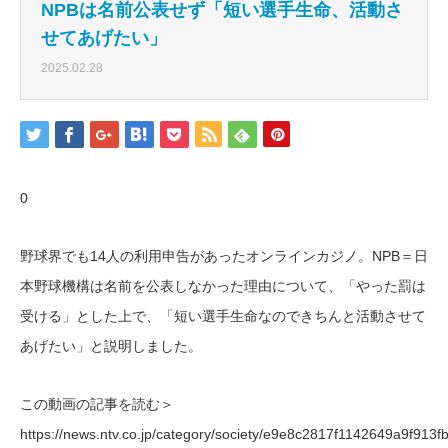
NPBは名前公表せず「短い選手生命、活動さ
せてあげたい」
2025.02.28
0
野球界でも14人の利用申告があったオンラインカジノ。NPB＝日
本野球機構は名前を公表しなかった理由について、「やった罰は
受ける」とした上で、「短い選手生命なのできちんと活動させて
あげたい」と説明しました。
この動画の記事を読む＞
https://news.ntv.co.jp/category/society/e9e8c2817f1142649a9f913f