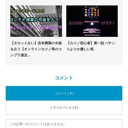
【タロット占い】吉本興業の今後
【カジノ初心者】第一話 パチン
を占う【オンラインカジノ等のコ
コよりか優しい笑
ンプラ違反…
コメント
コメント ( 0 )
トラックバック ( 0 )
この記事へのコメントはありません。