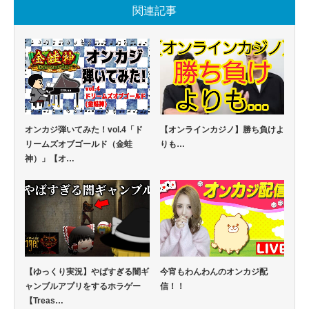
関連記事
オンカジ弾いてみた！vol.4「ド
【オンラインカジノ】勝ち負けよ
リームズオブゴールド（金蛙
りも…
神）」【オ…
【ゆっくり実況】やばすぎる闇ギ
今宵もわんわんのオンカジ配
ャンブルアプリをするホラゲー
信！！
【Treas…