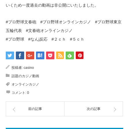
いくため一度過去の動画は非公開にいたしました。
#プロ野球文春砲 #プロ野球オンラインカジノ #プロ野球東京
五輪代表 #文春砲オンラインカジノ
#プロ野球 #なんj反応 #２ｃｈ #５ｃｈ
投稿者:
casino
話題のカジノ動画
オンラインカジノ
コメント:
0
前の記事
次の記事