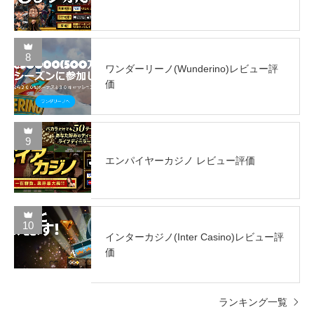
8
ワンダーリーノ(Wunderino)レビュー評
価
9
エンパイヤーカジノ レビュー評価
10
インターカジノ(Inter Casino)レビュー評
価
ランキング一覧