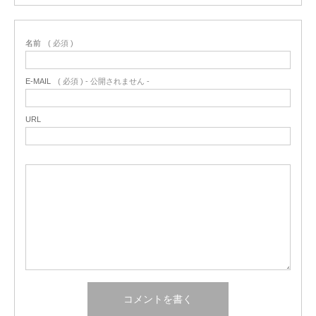
名前
( 必須 )
E-MAIL
( 必須 ) - 公開されません -
URL