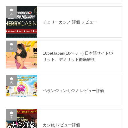
4
チェリーカジノ 評価 レビュー
5
10betJapan(10ベット) 日本語サイト/メ
リット、デメリット徹底解説
6
ベランジョンカジノ レビュー評価
7
カジ旅 レビュー評価