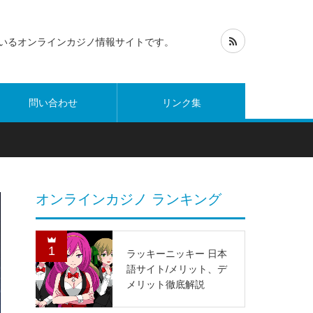
いるオンラインカジノ情報サイトです。
問い合わせ
リンク集
オンラインカジノ ランキング
1
ラッキーニッキー 日本
語サイト/メリット、デ
メリット徹底解説