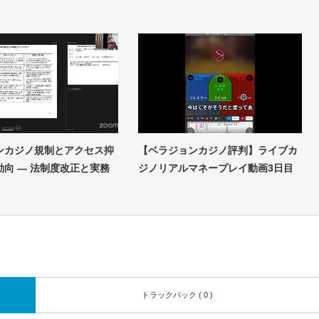
ンカジノ規制とアクセス抑
【ベラジョンカジノ評判】ライブカ
動向 ― 法制度改正と実務
ジノリアルマネープレイ動画3日目
トラックバック ( 0 )