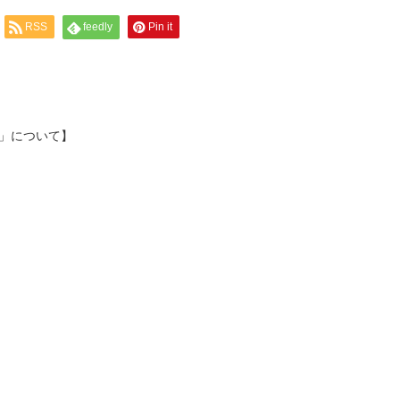
RSS
feedly
Pin it
機」について】