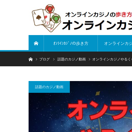
ｵﾝﾗｲﾝｶｼﾞﾉの歩き方
オンラインカ
ホーム
ホーム
ブログ
話題のカジノ動画
オンラインカジノやるく
話題のカジノ動画