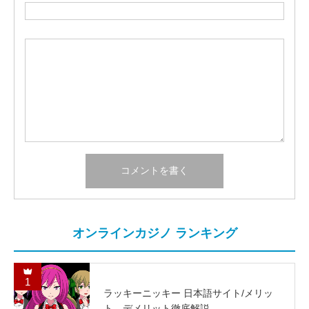
オンラインカジノ ランキング
1
ラッキーニッキー 日本語サイト/メリッ
ト、デメリット徹底解説