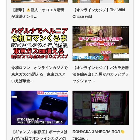
【衝撃】
巨人・オコエ＆増田
【オンラインカジノ】The Wild
が違法オンラ…
Chase wild
令和ロマン オンラインカジノで
【オンラインカジノ】バカラ必勝
東京ガスcm消える 東京ガスと
法を編み出した男がバカラとブラ
いえば年金…
ックジャッ…
【ギャンブル依存症】ボーナスは
БОНУСКА ЗАНЕСЛА ПОЛ
わずか2日でオンラインカジノの
#доде…