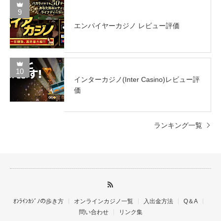
9
エンパイヤーカジノ レビュー評価
10
インターカジノ(Inter Casino)レビュー評
価
ランキング一覧
ｵﾝﾗｲﾝｶｼﾞﾉの歩き方
オンラインカジノ一覧
入出金方法
Q＆A
問い合わせ
リンク集