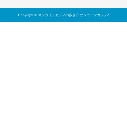
Copyright ©
オンラインカジノの歩き方 オンラインカジノZ