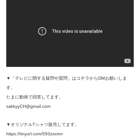
▼「テレビに関する疑問や質問」はコチラからDMお願いしま
す。
たまに動画で回答してます。
sakkyyCH@gmail.com
▼オリジナルTシャツ販売してます。
https://tinyurl.com/593zsxmn