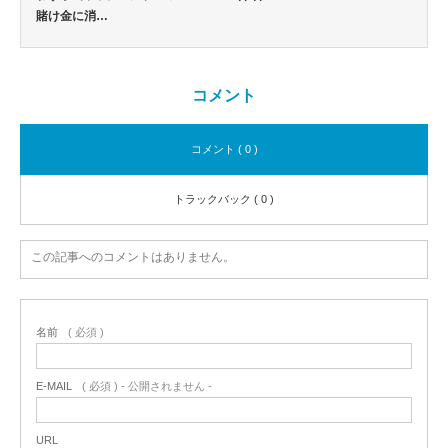
賭け金に消…
コメント
コメント ( 0 )
トラックバック ( 0 )
この記事へのコメントはありません。
名前
( 必須 )
E-MAIL
( 必須 ) - 公開されません -
URL