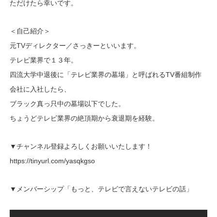
ただけたら幸いです。
＜自己紹介＞
元TVディレクター／さっきーといいます。
テレビ業界で１３年。
四流大学中退後に「テレビ業界の墓場」と呼ばれるTV番組制作
会社に入社したら、
ブラック真っ只中の墓場以下でした。
ちょうどテレビ業界の絶頂期から衰退期を経験。
▼チャンネル登録よろしくお願いいたします！
https://tinyurl.com/yasqkgso
▼メンバーシップ「もっと、テレビで言えないテレビの話」