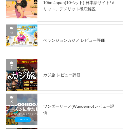
10betJapan(10ベット) 日本語サイト/メ
リット、デメリット徹底解説
6
ベランジョンカジノ レビュー評価
7
カジ旅 レビュー評価
8
ワンダーリーノ(Wunderino)レビュー評
価