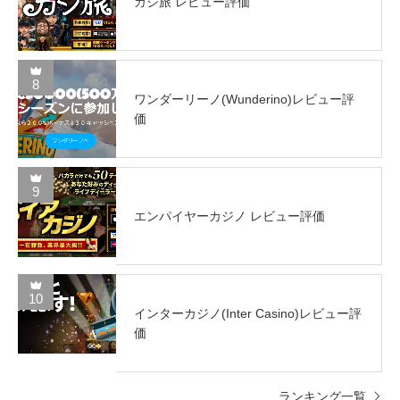
カジ旅 レビュー評価
8
ワンダーリーノ(Wunderino)レビュー評
価
9
エンパイヤーカジノ レビュー評価
10
インターカジノ(Inter Casino)レビュー評
価
ランキング一覧