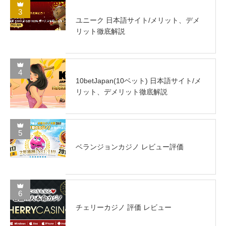
3
ユニーク 日本語サイト/メリット、デメ
リット徹底解説
4
10betJapan(10ベット) 日本語サイト/メ
リット、デメリット徹底解説
5
ベランジョンカジノ レビュー評価
6
チェリーカジノ 評価 レビュー