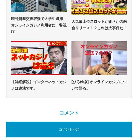
暗号資産交換容疑で大学生逮捕
人気最上位スロットがまさかの融
オンラインカジノ利用者に 警視
合リリース！？これは大事件だ！
庁
【詳細解説】インターネットカジ
[ひろゆき] オンラインカジノにつ
ノは違法です。
いて語る。
コメント
コメント ( 0 )