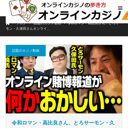
ホーム
ブログ
話題のカジノ動画
令和ロマン・高比良さん、とろサー
モン・久保田さんオンライ…
話題のカジノ動画
令和ロマン・高比良さん、とろサーモン・久