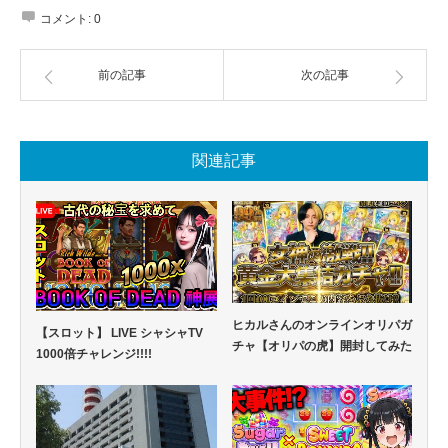
コメント:
0
前の記事
次の記事
関連記事
ヒカルさんのオンラインオリパガ
【スロット】 LIVE シャシャTV
チャ【オリパの虎】開封してみた
1000倍チャレンジ!!!!