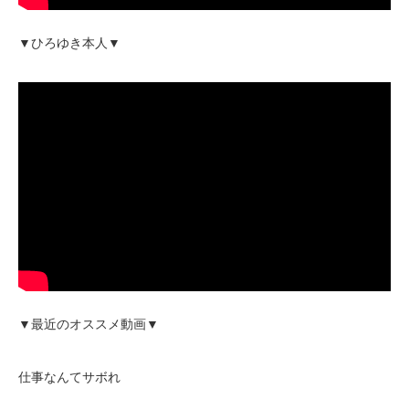
▼ひろゆき本人▼
▼最近のオススメ動画▼
仕事なんてサボれ