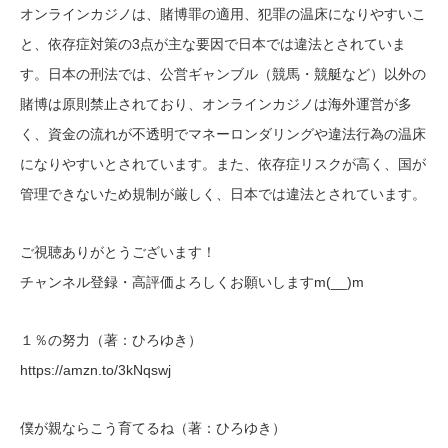
オンラインカジノは、賭博罪の適用、犯罪の温床になりやすいこ
と、依存症対策の3点が主な要因で日本では違法とされていま
す。日本の刑法では、公営ギャンブル（競馬・競艇など）以外の
賭博は原則禁止されており、オンラインカジノは海外運営が多
く、資金の流れが不透明でマネーロンダリングや違法行為の温床
になりやすいとされています。また、依存症リスクが高く、国が
管理できないため規制が厳しく、日本では違法とされています。
ご視聴ありがとうございます！
チャンネル登録・高評価よろしくお願いしますm(__)m
１％の努力（著：ひろゆき）
https://amzn.to/3kNqswj
僕が親ならこう育てるね（著：ひろゆき）