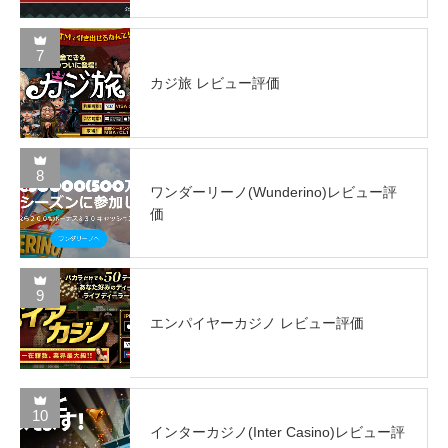
7
カジ旅 レビュー評価
8
ワンダーリーノ(Wunderino)レビュー評
価
9
エンパイヤーカジノ レビュー評価
10
インターカジノ(Inter Casino)レビュー評