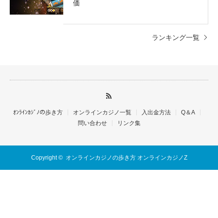
価
ランキング一覧
ｵﾝﾗｲﾝｶｼﾞﾉの歩き方
オンラインカジノ一覧
入出金方法
Q＆A
問い合わせ
リンク集
Copyright ©
オンラインカジノの歩き方 オンラインカジノZ