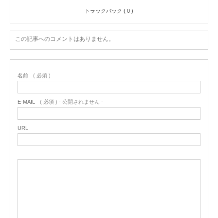
トラックバック ( 0 )
この記事へのコメントはありません。
名前
( 必須 )
E-MAIL
( 必須 ) - 公開されません -
URL