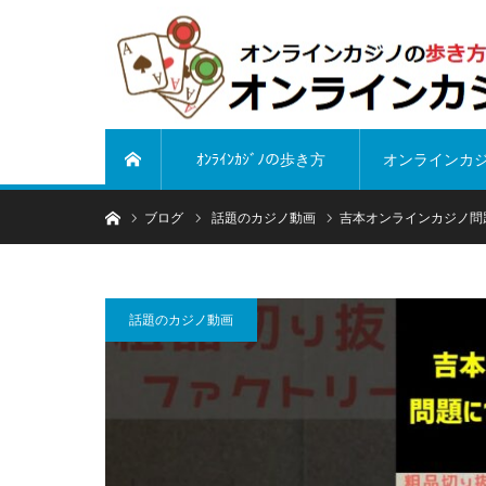
ｵﾝﾗｲﾝｶｼﾞﾉの歩き方
オンラインカ
ホーム
ホーム
ブログ
話題のカジノ動画
吉本オンラインカジノ問
話題のカジノ動画