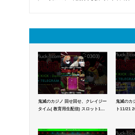
鬼滅のカジノ 回せ回せ、クレイジー
鬼滅のカジ
タイム( 教育用生配信) スロット1…
ト11/21 2