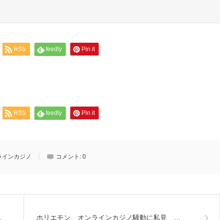
RSS
feedly
Pin it
RSS
feedly
Pin it
ラインカジノ
コメント:
0
…
ホリエモン、オンラインカジノ騒動に私見 …