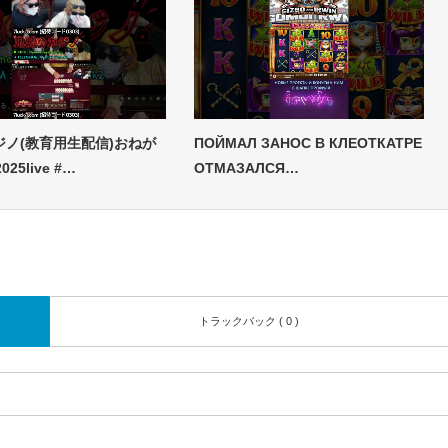
ジノ(教育用生配信)おねが
ПОЙМАЛ ЗАНОС В КЛЕОТКАТРЕ
2025live #…
ОТМАЗАЛСЯ…
トラックバック ( 0 )