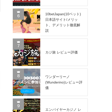
10betJapan(10ベット)
6
日本語サイト/メリッ
ト、デメリット徹底解
説
7
カジ旅 レビュー評価
8
ワンダーリーノ
(Wunderino)レビュー評
価
9
エンパイヤーカジノ レ