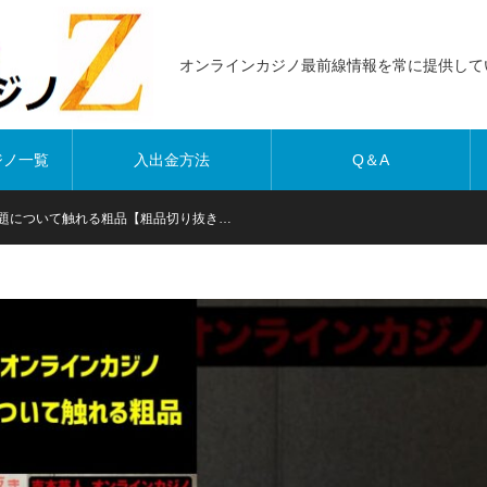
オンラインカジノ最前線情報を常に提供して
ジノ一覧
入出金方法
Q＆A
題について触れる粗品【粗品切り抜き…