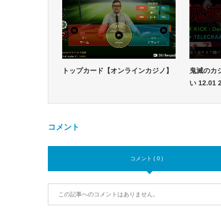
トップカード【オンラインカジノ】
鬼滅のカ
い 12.01 
コメント
コメント ( 0 )
この記事へのコメントはありません。