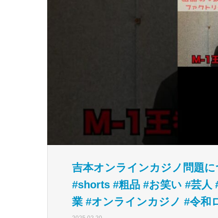
吉本オンラインカジノ問題に
#shorts #粗品 #お笑い #
業 #オンラインカジノ #令和
2025.02.20