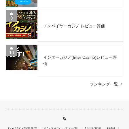
9
エンパイヤーカジノ レビュー評価
10
インターカジノ(Inter Casino)レビュー評
価
ランキング一覧
ｵﾝﾗｲﾝｶｼﾞﾉの歩き方
オンラインカジノ一覧
入出金方法
Q＆A