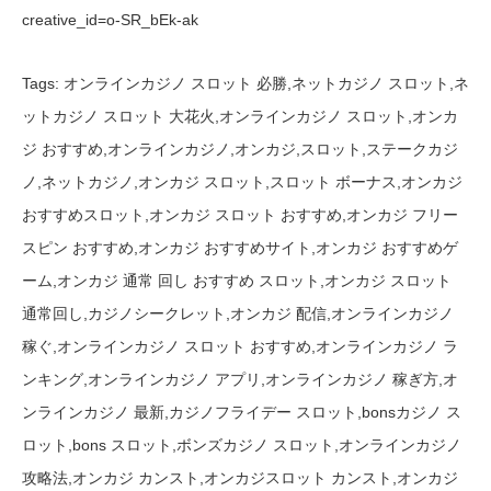
creative_id=o-SR_bEk-ak
Tags: オンラインカジノ スロット 必勝,ネットカジノ スロット,ネ
ットカジノ スロット 大花火,オンラインカジノ スロット,オンカ
ジ おすすめ,オンラインカジノ,オンカジ,スロット,ステークカジ
ノ,ネットカジノ,オンカジ スロット,スロット ボーナス,オンカジ
おすすめスロット,オンカジ スロット おすすめ,オンカジ フリー
スピン おすすめ,オンカジ おすすめサイト,オンカジ おすすめゲ
ーム,オンカジ 通常 回し おすすめ スロット,オンカジ スロット
通常回し,カジノシークレット,オンカジ 配信,オンラインカジノ
稼ぐ,オンラインカジノ スロット おすすめ,オンラインカジノ ラ
ンキング,オンラインカジノ アプリ,オンラインカジノ 稼ぎ方,オ
ンラインカジノ 最新,カジノフライデー スロット,bonsカジノ ス
ロット,bons スロット,ボンズカジノ スロット,オンラインカジノ
攻略法,オンカジ カンスト,オンカジスロット カンスト,オンカジ