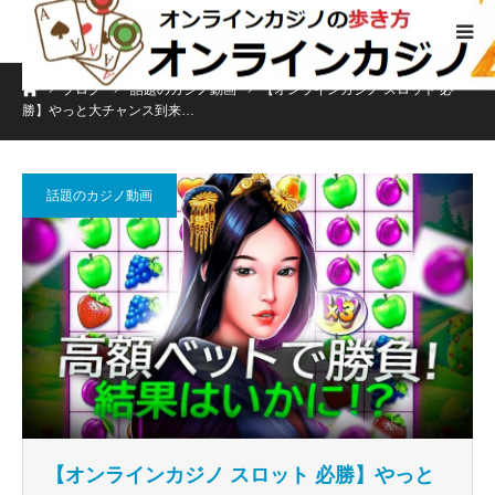
ホーム
ブログ
話題のカジノ動画
【オンラインカジノ スロット 必
勝】やっと大チャンス到来…
話題のカジノ動画
【オンラインカジノ スロット 必勝】やっと