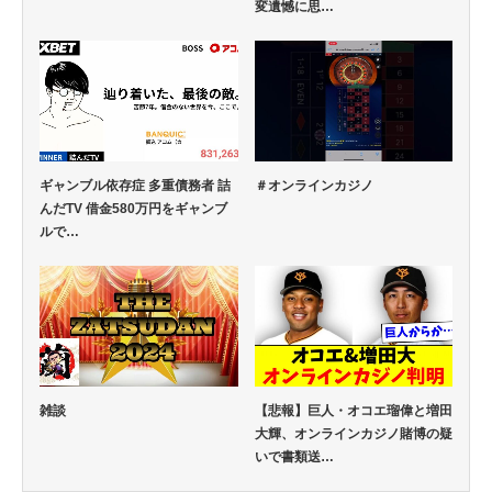
変遺憾に思…
ギャンブル依存症 多重債務者 詰
＃オンラインカジノ
んだTV 借金580万円をギャンブ
ルで…
雑談
【悲報】巨人・オコエ瑠偉と増田
大輝、オンラインカジノ賭博の疑
いで書類送…