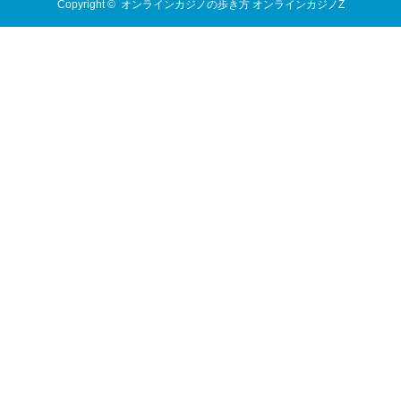
Copyright ©
オンラインカジノの歩き方 オンラインカジノZ