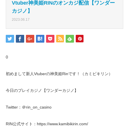
Vtuber神美姫RINのオンカジ配信【ワンダー
カジノ】
2023.06.17
0
初めまして新人Vtuberの神美姫Rinです！（カミビキリン）
今日のプレイカジノ【ワンダーカジノ】
Twitter：＠rin_on_casino
RIN公式サイト：https://www.kamibikirin.com/