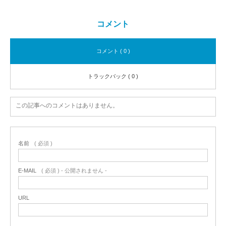
コメント
コメント ( 0 )
トラックバック ( 0 )
この記事へのコメントはありません。
名前
( 必須 )
E-MAIL
( 必須 ) - 公開されません -
URL