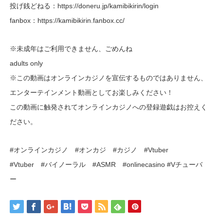
投げ銭どねる：https://doneru.jp/kamibikirin/login
fanbox：https://kamibikirin.fanbox.cc/
※未成年はご利用できません、ごめんね
adults only
※この動画はオンラインカジノを宣伝するものではありません、
エンターテインメント動画としてお楽しみください！
この動画に触発されてオンラインカジノへの登録遊戯はお控えく
ださい。
#オンラインカジノ #オンカジ #カジノ #Vtuber
#Vtuber #バイノーラル #ASMR #onlinecasino #Vチューバ
ー