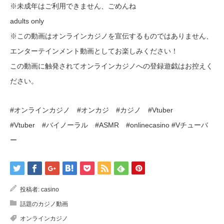
※未成年はご利用できません、ごめんね
adults only
※この動画はオンラインカジノを宣伝するものではありません、
エンターテインメント動画としてお楽しみください！
この動画に触発されてオンラインカジノへの登録遊戯はお控えく
ださい。
#オンラインカジノ #オンカジ #カジノ #Vtuber
#Vtuber #バイノーラル #ASMR #onlinecasino #Vチューバ
ー
投稿者:
casino
話題のカジノ動画
オンラインカジノ