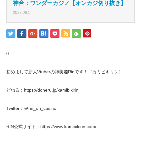
神台：ワンダーカジノ【オンカジ切り抜き】
2023.06.1
0
初めまして新人Vtuberの神美姫Rinです！（カミビキリン）
どねる：https://doneru.jp/kamibikirin
Twitter：＠rin_on_casino
RIN公式サイト：https://www.kamibikirin.com/