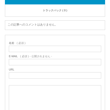
トラックバック ( 0 )
この記事へのコメントはありません。
名前
( 必須 )
E-MAIL
( 必須 ) - 公開されません -
URL