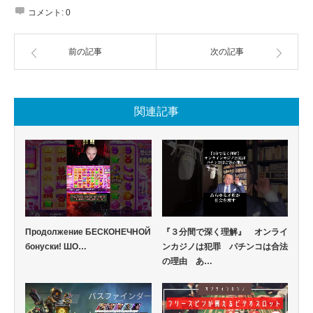
コメント:
0
前の記事
次の記事
関連記事
Продолжение БЕСКОНЕЧНОЙ
『３分間で深く理解』 オンライ
бонуски! ШО…
ンカジノは犯罪 パチンコは合法
の理由 あ…