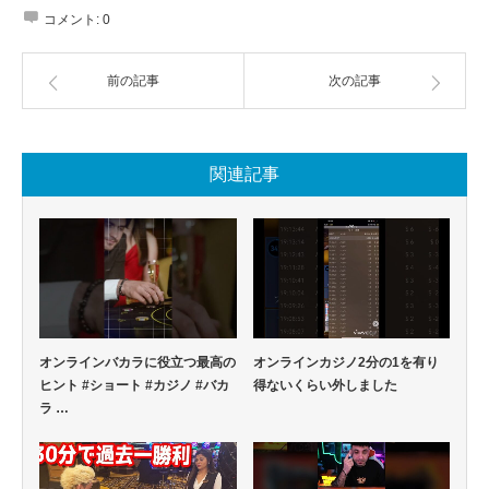
コメント:
0
前の記事
次の記事
関連記事
オンラインバカラに役立つ最高の
オンラインカジノ2分の1を有り
ヒント #ショート #カジノ #バカ
得ないくらい外しました
ラ …