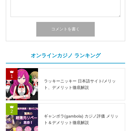
オンラインカジノ ランキング
1
ラッキーニッキー 日本語サイト/メリッ
ト、デメリット徹底解説
2
ギャンボラ(gambola) カジノ評価 メリッ
ト＆デメリット徹底解説