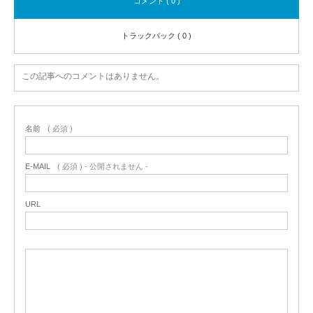
コメント ( 0 )
トラックバック ( 0 )
この記事へのコメントはありません。
名前
( 必須 )
E-MAIL
( 必須 ) - 公開されません -
URL