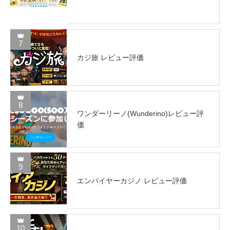
7
カジ旅 レビュー評価
8
ワンダーリーノ(Wunderino)レビュー評
価
9
エンパイヤーカジノ レビュー評価
10