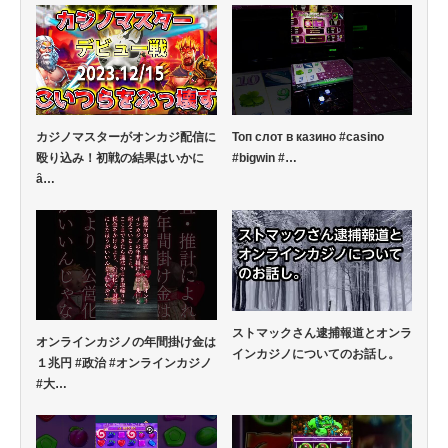
カジノマスターがオンカジ配信に
Топ слот в казино #casino
殴り込み！初戦の結果はいかに
#bigwin #…
ȃ…
ストマックさん逮捕報道とオンラ
オンラインカジノの年間掛け金は
インカジノについてのお話し。
１兆円 #政治 #オンラインカジノ
#大…