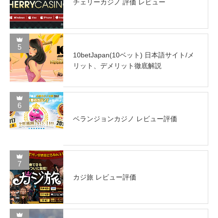
チェリーカジノ 評価 レビュー
5
10betJapan(10ベット) 日本語サイト/メ
リット、デメリット徹底解説
6
ベランジョンカジノ レビュー評価
7
カジ旅 レビュー評価