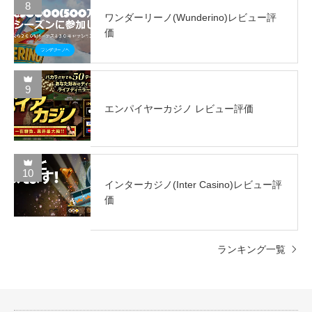
8
ワンダーリーノ(Wunderino)レビュー評
価
9
エンパイヤーカジノ レビュー評価
10
インターカジノ(Inter Casino)レビュー評
価
ランキング一覧