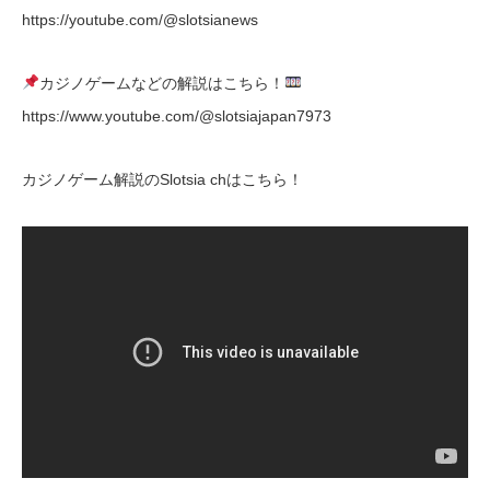
https://youtube.com/@slotsianews
カジノゲームなどの解説はこちら！
https://www.youtube.com/@slotsiajapan7973
カジノゲーム解説のSlotsia chはこちら！