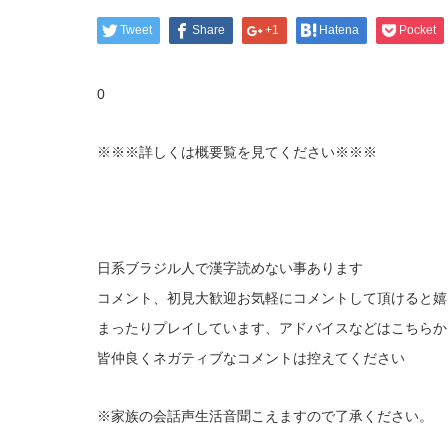
Tweet
Share
+1
Hatena
Pocket
0
※※※詳しくは概要覧を見てください※※※
日系ブラジル人で漢字読めない事あります
コメント、初見大歓迎お気軽にコメントして頂けると嬉
まったりプレイしています、アドバイスなどはこちらか
皆仲良くネガティブなコメントは控えてください
※家族の会話声生活音聞こえますので了承ください。