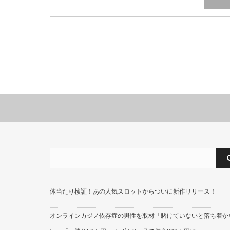
体当たり検証！あの人気スロットからついに新作リリース！
オンラインカジノ依存症の男性を取材「賭けていないと落ち着か