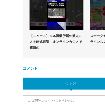
【ニュース】吉本興業所属の芸人6
ステーク
人を略式起訴 オンラインカジノで
ラインス
賭博の…
コメント
コメント ( 0 )
この記事へのコメントはありません。