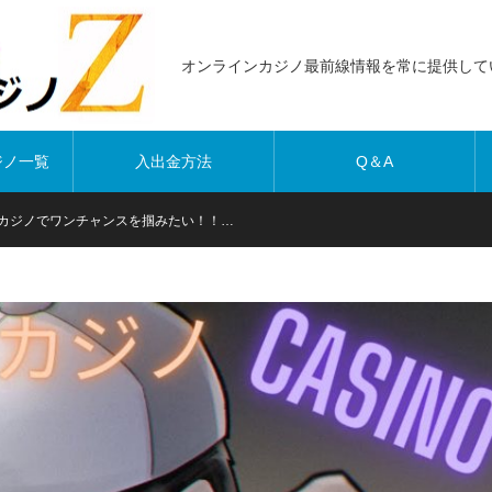
オンラインカジノ最前線情報を常に提供して
ジノ一覧
入出金方法
Q＆A
カジノでワンチャンスを掴みたい！！…