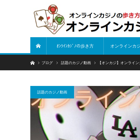
ｵﾝﾗｲﾝｶｼﾞﾉの歩き方
オンラインカ
ホーム
ホーム
ブログ
話題のカジノ動画
【オンカジ】オンライン
話題のカジノ動画