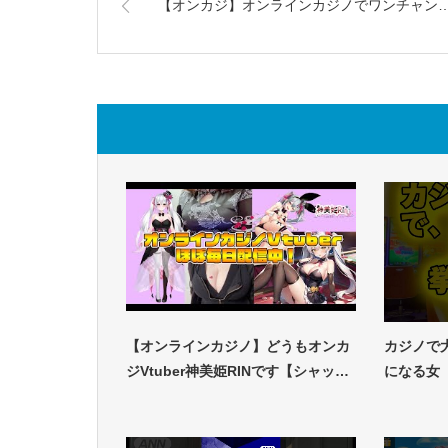
【オンカジ】オンラインカジノでワンチャン
【オンラインカジノ】どうもオンカ
カジノで
ジVtuber神美姫RINです【シャッ…
になる女 