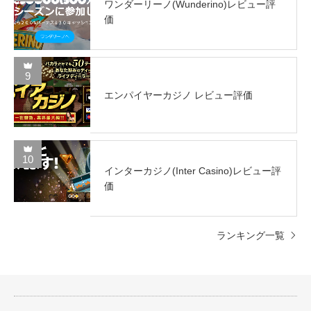
ワンダーリーノ(Wunderino)レビュー評
価
9
エンパイヤーカジノ レビュー評価
10
インターカジノ(Inter Casino)レビュー評
価
ランキング一覧