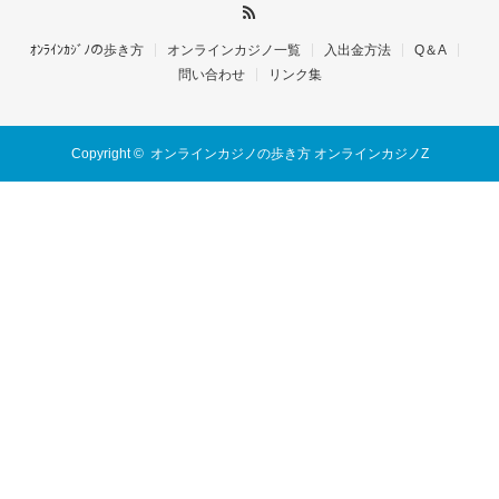
ｵﾝﾗｲﾝｶｼﾞﾉの歩き方
オンラインカジノ一覧
入出金方法
Q＆A
問い合わせ
リンク集
Copyright ©
オンラインカジノの歩き方 オンラインカジノZ