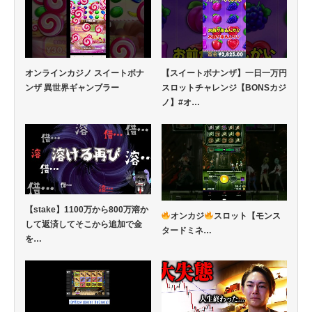
オンラインカジノ スイートボナ
【スイートボナンザ】一日一万円
ンザ 異世界ギャンブラー
スロットチャレンジ【BONSカジ
ノ】#オ…
【stake】1100万から800万溶か
オンカジ
スロット【モンス
して返済してそこから追加で金
タードミネ…
を…