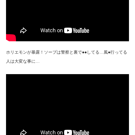
ホリエモンが暴露！ソープは警察と裏で●●してる…風●行ってる
人は大変な事に…