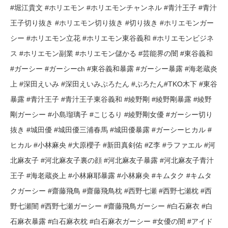
#堀江貴文 #ホリエモン #ホリエモンチャンネル #青汁王子 #青汁
王子切り抜き #ホリエモン切り抜き #切り抜き #ホリエモンガー
シー #ホリエモン立花 #ホリエモン東谷義和 #ホリエモンビジネ
ス #ホリエモン副業 #ホリエモン儲かる #芸能界の闇 #東谷義和
#ガーシー #ガーシーch #東谷義和暴露 #ガーシー暴露 #海老蔵炎
上 #深田えいみ #深田えいみぷろたん #ぷろたん#TKO木下 #東谷
暴露 #青汁王子 #青汁王子東谷義和 #綾野剛 #綾野剛暴露 #綾野
剛ガーシー #小島瑠璃子 #こじるり #綾野剛女優 #ガーシー切り
抜き #城田優 #城田優三浦春馬 #城田優暴露 #ガーシーヒカル #
ヒカル #小林麻央 #大原櫻子 #新田真剣佑 #Z李 #ラファエル #河
北麻友子 #河北麻友子裏の顔 #河北麻友子暴露 #河北麻友子青汁
王子 #海老蔵炎上 #小林麻耶暴露 #小林麻央 #キムタク #キムタ
クガーシー #齋藤飛鳥 #齋藤飛鳥枕 #西野七瀬 #西野七瀬枕 #西
野七瀬闇 #西野七瀬ガーシー #齋藤飛鳥ガーシー #白石麻衣 #白
石麻衣暴露 #白石麻衣枕 #白石麻衣ガーシー #女優の闇 #アイド