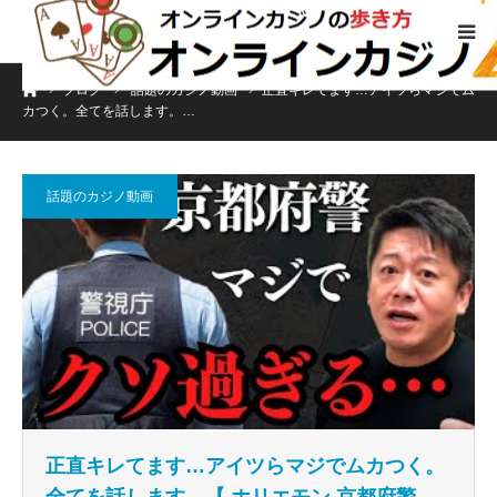
ホーム
ブログ
話題のカジノ動画
正直キレてます…アイツらマジでム
カつく。全てを話します。…
話題のカジノ動画
正直キレてます…アイツらマジでムカつく。
全てを話します。【 ホリエモン 京都府警