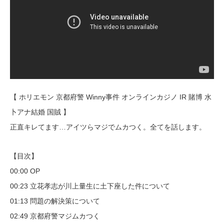
【 ホリエモン 京都府警 Winny事件 オンラインカジノ IR 賭博 水
卜アナ結婚 国賊 】
正直キレてます…アイツらマジでムカつく。全てを話します。
【目次】
00:00 OP
00:23 立花孝志が川上量生に土下座した件について
01:13 問題の解決策について
02:49 京都府警マジムカつく