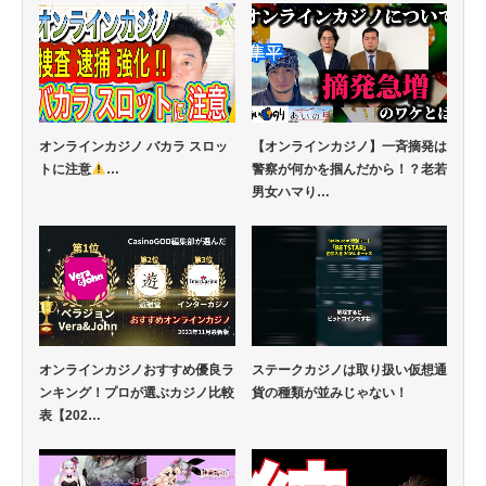
オンラインカジノ バカラ スロッ
【オンラインカジノ】一斉摘発は
トに注意
…
警察が何かを掴んだから！？老若
男女ハマり…
オンラインカジノおすすめ優良ラ
ステークカジノは取り扱い仮想通
ンキング！プロが選ぶカジノ比較
貨の種類が並みじゃない！
表【202…