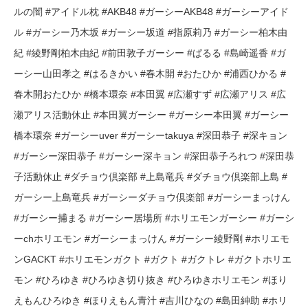
ルの闇 #アイドル枕 #AKB48 #ガーシーAKB48 #ガーシーアイド
ル #ガーシー乃木坂 #ガーシー坂道 #指原莉乃 #ガーシー柏木由
紀 #綾野剛柏木由紀 #前田敦子ガーシー #ぱるる #島崎遥香 #ガ
ーシー山田孝之 #はるきかい #春木開 #おたひか #浦西ひかる #
春木開おたひか #橋本環奈 #本田翼 #広瀬すず #広瀬アリス #広
瀬アリス活動休止 #本田翼ガーシー #ガーシー本田翼 #ガーシー
橋本環奈 #ガーシーuver #ガーシーtakuya #深田恭子 #深キョン
#ガーシー深田恭子 #ガーシー深キョン #深田恭子ろれつ #深田恭
子活動休止 #ダチョウ倶楽部 #上島竜兵 #ダチョウ倶楽部上島 #
ガーシー上島竜兵 #ガーシーダチョウ倶楽部 #ガーシーまっけん
#ガーシー捕まる #ガーシー居場所 #ホリエモンガーシー #ガーシ
ーchホリエモン #ガーシーまっけん #ガーシー綾野剛 #ホリエモ
ンGACKT #ホリエモンガクト #ガクト #ガクトレ #ガクトホリエ
モン #ひろゆき #ひろゆき切り抜き #ひろゆきホリエモン #ほり
えもんひろゆき #ほりえもん青汁 #吉川ひなの #島田紳助 #ホリ