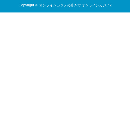
Copyright ©
オンラインカジノの歩き方 オンラインカジノZ