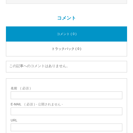
コメント
コメント ( 0 )
トラックバック ( 0 )
この記事へのコメントはありません。
名前
( 必須 )
E-MAIL
( 必須 ) - 公開されません -
URL