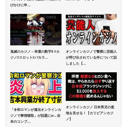
びかけに申…
鬼滅のカジノ – 幸運の数字9 #カ
オンラインカジノで警察に芸能人
ジノ#スロット#バカラ…
が呼び出されている件について話
しました【…
オンラインカジノ 日本男児の意
「令和ロマンが違法オンラインカ
地を見せる！【カリビアンカジ
ジノで事情聴取」が話題にw→吉
ノ】
本のコンプ…