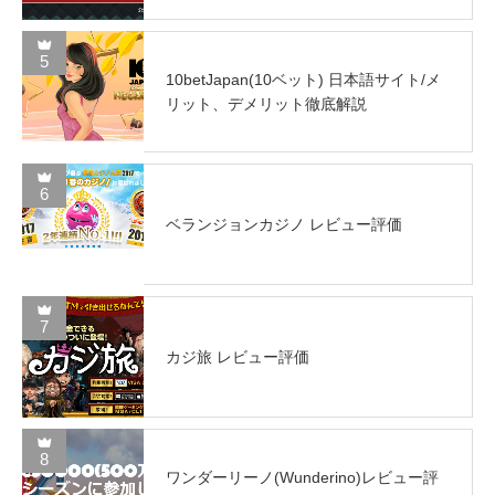
5
10betJapan(10ベット) 日本語サイト/メ
リット、デメリット徹底解説
6
ベランジョンカジノ レビュー評価
7
カジ旅 レビュー評価
8
ワンダーリーノ(Wunderino)レビュー評