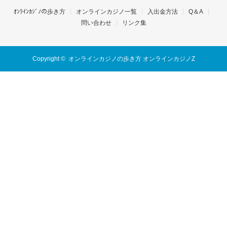
ｵﾝﾗｲﾝｶｼﾞﾉの歩き方
オンラインカジノ一覧
入出金方法
Q＆A
問い合わせ
リンク集
Copyright ©
オンラインカジノの歩き方 オンラインカジノZ