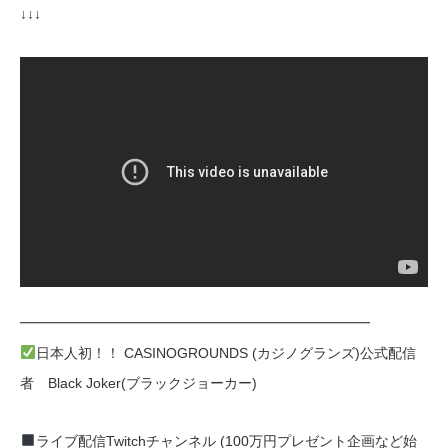
↓↓↓
━━━━━━━━━━━━━━━━━━━━━━━━━
日本人初！！ CASINOGROUNDS (カジノグランズ)公式配信
者 Black Joker(ブラックジョーカー)
ライブ配信Twitchチャンネル (100万円プレゼント企画など始