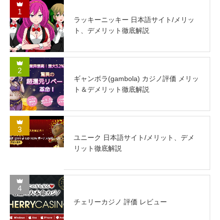
1
ラッキーニッキー 日本語サイト/メリッ
ト、デメリット徹底解説
2
ギャンボラ(gambola) カジノ評価 メリッ
ト＆デメリット徹底解説
3
ユニーク 日本語サイト/メリット、デメ
リット徹底解説
4
チェリーカジノ 評価 レビュー