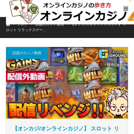
ホーム
ブログ
話題のカジノ動画
【オンカジ/オンラインカジノ】 ス
ロット リラックスゲー…
話題のカジノ動画
【オンカジ/オンラインカジノ】 スロット リ