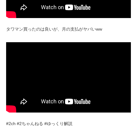
タワマン買ったのは良いが、月の支払がヤバいww
#2ch #2ちゃんねる #ゆっくり解説