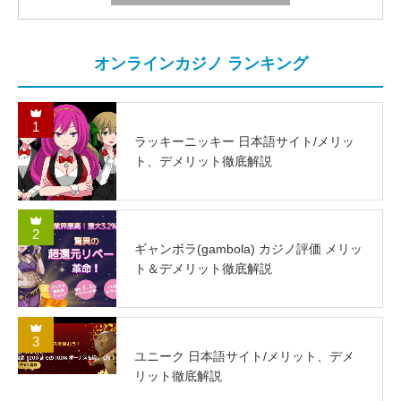
オンラインカジノ ランキング
1
ラッキーニッキー 日本語サイト/メリッ
ト、デメリット徹底解説
2
ギャンボラ(gambola) カジノ評価 メリッ
ト＆デメリット徹底解説
3
ユニーク 日本語サイト/メリット、デメ
リット徹底解説