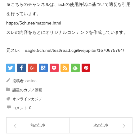
※こちらのチャンネルは、5chの使用許諾に基づいて適切な引用
を行っています。
https://5ch.net/matome.html
スレの内容をもとにオリジナルコンテンツを作成しています。
元スレ: eagle.5ch.net/test/read.cgi/livejupiter/1670675764/
投稿者:
casino
話題のカジノ動画
オンラインカジノ
コメント:
0
前の記事
次の記事