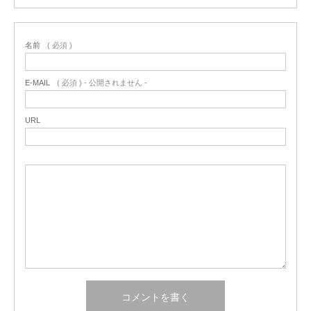
名前
( 必須 )
E-MAIL
( 必須 ) - 公開されません -
URL