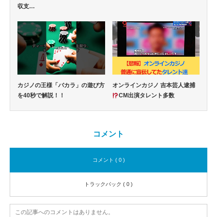
収支…
カジノの王様「バカラ」の遊び方
オンラインカジノ 吉本芸人逮捕
を40秒で解説！！
CM出演タレント多数
コメント
コメント ( 0 )
トラックバック ( 0 )
この記事へのコメントはありません。