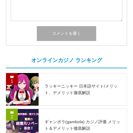
オンラインカジノ ランキング
1
ラッキーニッキー 日本語サイト/メリッ
ト、デメリット徹底解説
2
ギャンボラ(gambola) カジノ評価 メリッ
ト＆デメリット徹底解説