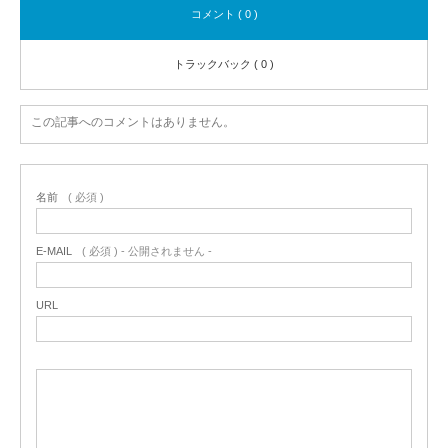
コメント ( 0 )
トラックバック ( 0 )
この記事へのコメントはありません。
名前
( 必須 )
E-MAIL
( 必須 ) - 公開されません -
URL