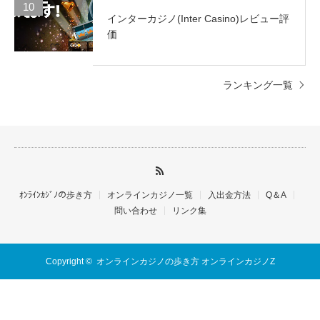
10
インターカジノ(Inter Casino)レビュー評
価
ランキング一覧
ｵﾝﾗｲﾝｶｼﾞﾉの歩き方
オンラインカジノ一覧
入出金方法
Q＆A
問い合わせ
リンク集
Copyright ©
オンラインカジノの歩き方 オンラインカジノZ