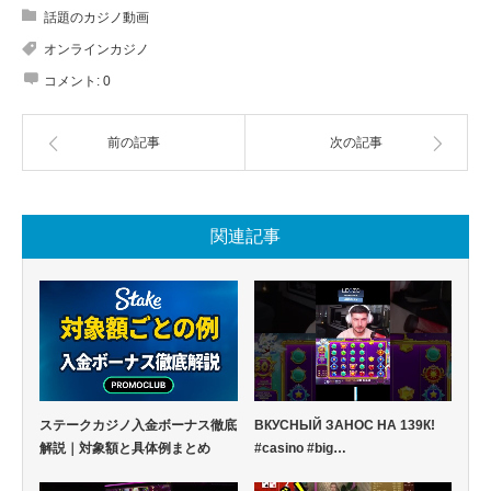
話題のカジノ動画
オンラインカジノ
コメント:
0
前の記事
次の記事
関連記事
ステークカジノ入金ボーナス徹底
ВКУСНЫЙ ЗАНОС НА 139К!
解説｜対象額と具体例まとめ
#casino #big…