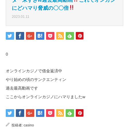
にどハマり脅威の〇〇倍
2023.01.11
0
オンラインカジノで借金返済中
やり始めの頃のサンクエンティン
過去最高動画です
ここからオンラインカジノにハマりましたw
投稿者:
casino