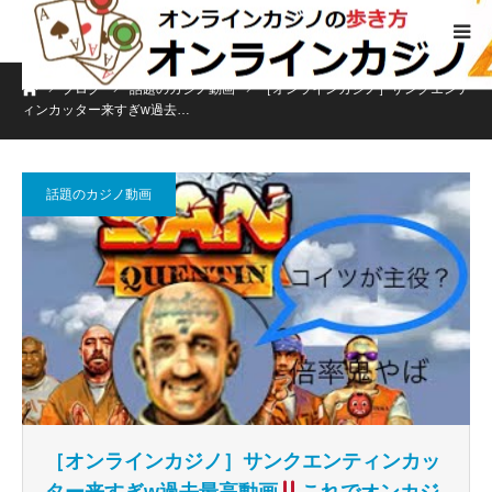
ホーム
ブログ
話題のカジノ動画
［オンラインカジノ］サンクエンテ
ィンカッター来すぎw過去…
話題のカジノ動画
［オンラインカジノ］サンクエンティンカッ
ター来すぎw過去最高動画
これでオンカジ