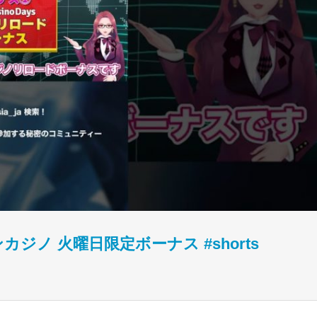
ジノ 火曜日限定ボーナス #shorts