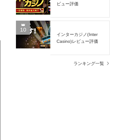
ビュー評価
10
インターカジノ(Inter
Casino)レビュー評価
ランキング一覧