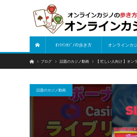
ｵﾝﾗｲﾝｶｼﾞﾉの歩き方
オンラインカ
ホーム
ホーム
ブログ
話題のカジノ動画
【 忙しい人向け 】オン
話題のカジノ動画