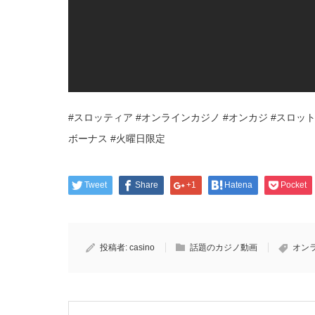
#スロッティア #オンラインカジノ #オンカジ #スロット 
ボーナス #火曜日限定
Tweet
Share
+1
Hatena
Pocket
投稿者:
casino
話題のカジノ動画
オン