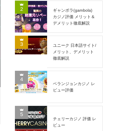
2
ギャンボラ(gambola)
カジノ評価 メリット＆
デメリット徹底解説
3
ユニーク 日本語サイト/
メリット、デメリット
徹底解説
4
ベランジョンカジノ レ
ビュー評価
5
チェリーカジノ 評価 レ
ビュー