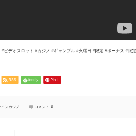
#ビデオスロット #カジノ #ギャンブル #火曜日 #限定 #ボーナス #限
RSS
feedly
Pin it
ラインカジノ
コメント:
0