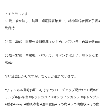
トモと申します
39歳、彼女無し、無職、適応障害治療中、精神障碍者福祉手帳3
級所持
24歳～30歳 現場作業員勤務：いじめ、パワハラ、自殺未遂etc
30歳～37歳 事務職：パワハラ、リベンジポルノ、理不尽な要
求etc
辛い過去ばかりですが、なんとか生きています。
#チャンネル登録お願いします#クローズアップ現代#クロ現#ギ
ャンブル依存症 #ネットカジノ #オンラインカジノ #ギャンブル
#睡眠#sleep #睡眠障害 #途中覚醒#うつ病 #うつ病症状 #うつ病