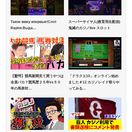
Такое вижу впервые!Слот
スーパーサイヤ人(教育用生配信)
Raptor.Выда…
鬼滅のカジノlive スロット
【驚愕】競馬新聞見て買うやつは
「ドラクエ10」オンライン始め
全員バカ？競馬歴２５年vs５０
ました＃12 カジノレイド祭りや
年の馬券対…
ってみる…