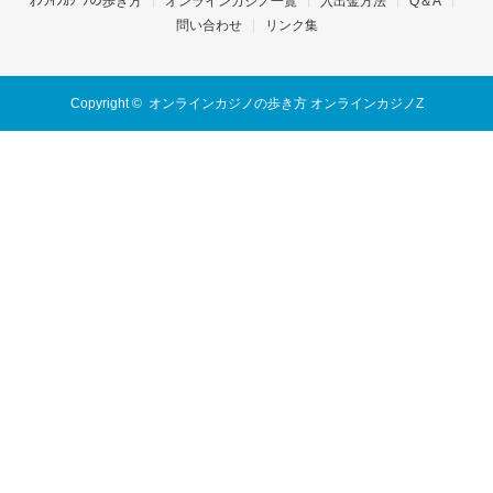
ｵﾝﾗｲﾝｶｼﾞﾉの歩き方
オンラインカジノ一覧
入出金方法
Q＆A
問い合わせ
リンク集
Copyright ©
オンラインカジノの歩き方 オンラインカジノZ