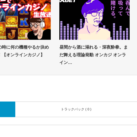
の時に何の機種やるか決め
昼間から酒に溺れる・深夜酔拳。ま
！【オンラインカジノ】
だ舞える理論発動 オンカジ オンラ
イン…
トラックバック ( 0 )