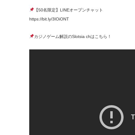
【50名限定】LINEオープンチャット
https://bit.ly/3IOiONT
カジノゲーム解説のSlotsia chはこちら！