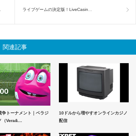
…
ライブゲームの決定版！LiveCasin…
関連記事
争トーナメント｜ベラジ
10ドルから増やすオンラインカジノ
（Vera&…
配信