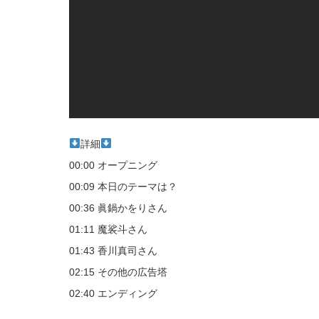
詳細
00:00 オープニング
00:09 本日のテーマは？
00:36 眞鍋かをりさん
01:11 魔裟斗さん
01:43 香川真司さん
02:15 その他の広告塔
02:40 エンディング