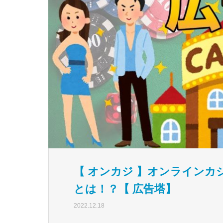
【 オンカジ 】オンライン
とは！？【 広告塔】
2022.12.18