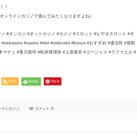
！！
オンラインカジノで遊んでみたくなりますよね♪
 #オンカジ #ネットカジノ #カジノ #スロット #ビデオスロット #ギ
 #netcasino #casino #slot #videoslot #bonus #おすすめ #違法性 #規制
橋本マナミ #香川真司 #松井珠理奈 #上原亜衣 #ゴージャス #ラファエル #
RSS
feedly
Pin it
ラインカジノ
コメント:
0