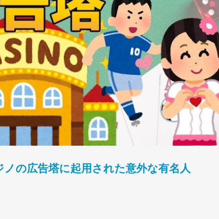
カジノの広告塔に起用された意外な有名人