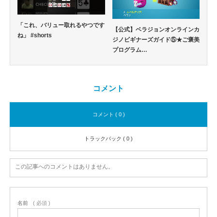
「これ、バリュー取れるやつです
【公式】ベラジョンオンラインカ
ね」 #shorts
ジノビギナーズガイド⑤★ご褒美
プログラム…
コメント
コメント ( 0 )
トラックバック ( 0 )
この記事へのコメントはありません。
名前
( 必須 )