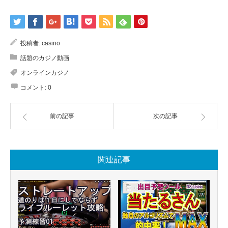
投稿者:
casino
話題のカジノ動画
オンラインカジノ
コメント:
0
前の記事
次の記事
関連記事