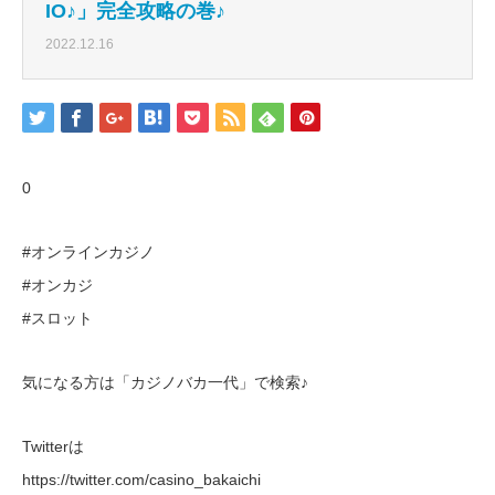
IO♪」完全攻略の巻♪
2022.12.16
0
#オンラインカジノ
#オンカジ
#スロット
気になる方は「カジノバカ一代」で検索♪
Twitterは
https://twitter.com/casino_bakaichi