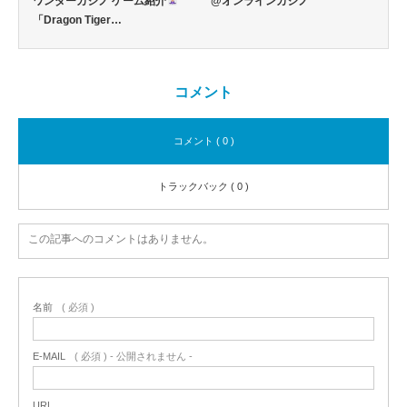
ワンダーカジノ ゲーム紹介
@オンラインカジノ
「Dragon Tiger…
コメント
コメント ( 0 )
トラックバック ( 0 )
この記事へのコメントはありません。
名前
( 必須 )
E-MAIL
( 必須 ) - 公開されません -
URL