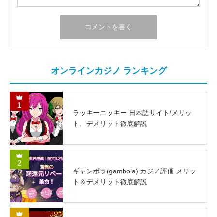
オンラインカジノ ランキング
1
ラッキーニッキー 日本語サイト/メリッ
ト、デメリット徹底解説
2
ギャンボラ(gambola) カジノ評価 メリッ
ト＆デメリット徹底解説