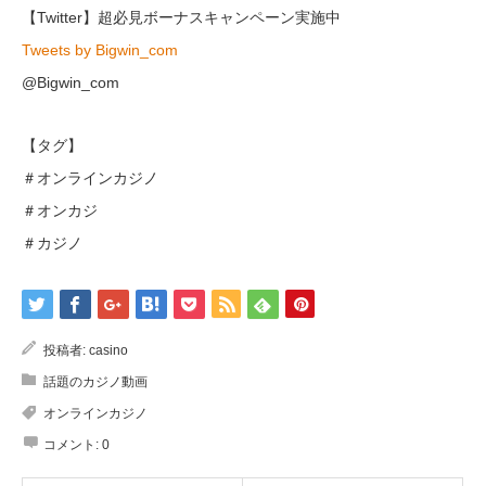
【Twitter】超必見ボーナスキャンペーン実施中
Tweets by Bigwin_com
@Bigwin_com
【タグ】
＃オンラインカジノ
＃オンカジ
＃カジノ
投稿者:
casino
話題のカジノ動画
オンラインカジノ
コメント:
0