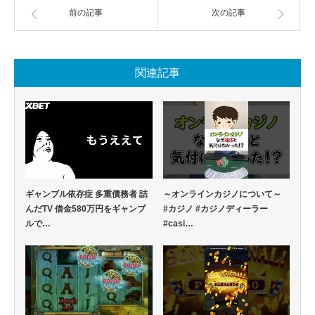
前の記事
次の記事
関連記事
ギャンブル依存症 多重債務者 詰
～オンラインカジノについて～
んだTV 借金580万円をギャンブ
#カジノ #カジノディーラー
ルで…
#casi…