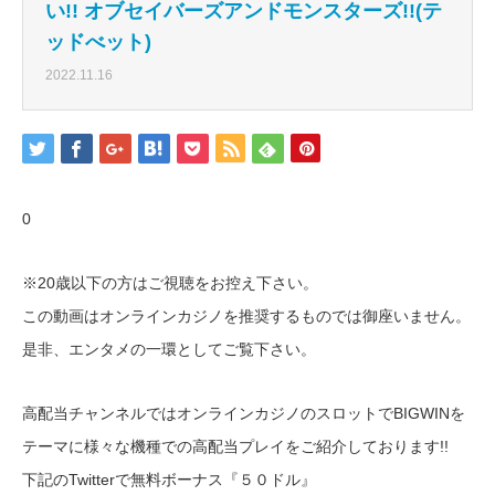
い!! オブセイバーズアンドモンスターズ!!(テ
ッドべット)
2022.11.16
0
※20歳以下の方はご視聴をお控え下さい。
この動画はオンラインカジノを推奨するものでは御座いません。
是非、エンタメの一環としてご覧下さい。
高配当チャンネルではオンラインカジノのスロットでBIGWINを
テーマに様々な機種での高配当プレイをご紹介しております!!
下記のTwitterで無料ボーナス『５０ドル』