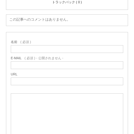
トラックバック ( 0 )
この記事へのコメントはありません。
名前
( 必須 )
E-MAIL
( 必須 ) - 公開されません -
URL