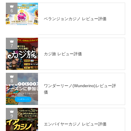
6
ベランジョンカジノ レビュー評価
7
カジ旅 レビュー評価
8
ワンダーリーノ(Wunderino)レビュー評
価
9
エンパイヤーカジノ レビュー評価