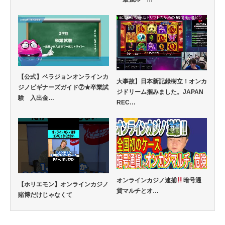
【公式】ベラジョンオンラインカ
大事故】日本新記録樹立！オンカ
ジノビギナーズガイド⑦★卒業試
ジドリーム掴みました。JAPAN
験 入出金…
REC…
オンラインカジノ逮捕
暗号通
【ホリエモン】オンラインカジノ
貨マルチとオ…
賭博だけじゃなくて