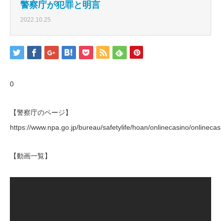
警察庁が犯罪と明言
2022.10.25
0
【警察庁のページ】
https://www.npa.go.jp/bureau/safetylife/hoan/onlinecasino/onlinecas
【動画一覧】