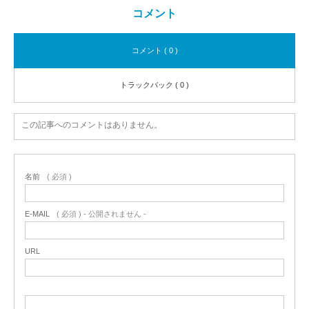
コメント
コメント ( 0 )
トラックバック ( 0 )
この記事へのコメントはありません。
名前
( 必須 )
E-MAIL
( 必須 ) - 公開されません -
URL