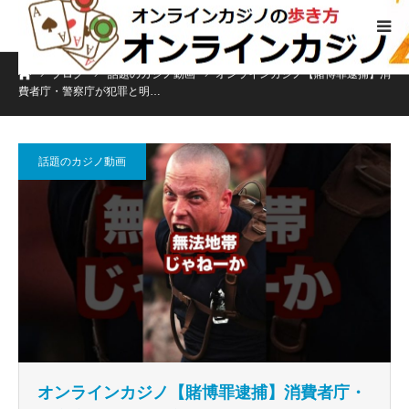
ホーム
ブログ
話題のカジノ動画
オンラインカジノ【賭博罪逮捕】消
費者庁・警察庁が犯罪と明…
話題のカジノ動画
オンラインカジノ【賭博罪逮捕】消費者庁・