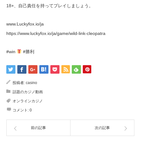
18+、自己責任を持ってプレイしましょう。
www.Luckyfox.io/ja
https://www.luckyfox.io/ja/game/wild-link-cleopatra
#win
#勝利
投稿者:
casino
話題のカジノ動画
オンラインカジノ
コメント:
0
前の記事
次の記事