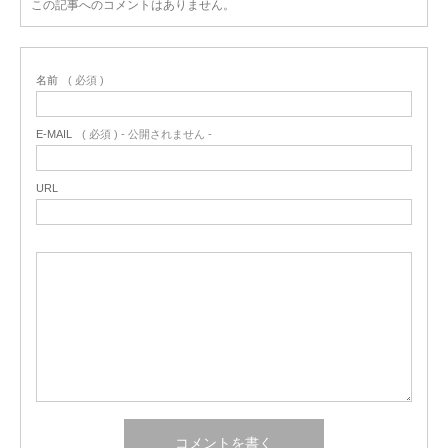
この記事へのコメントはありません。
名前
( 必須 )
E-MAIL
( 必須 ) - 公開されません -
URL