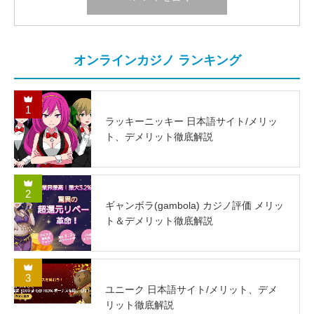
オンラインカジノ ランキング
1
ラッキーニッキー 日本語サイト/メリッ
ト、デメリット徹底解説
2
ギャンボラ(gambola) カジノ評価 メリッ
ト＆デメリット徹底解説
3
ユニーク 日本語サイト/メリット、デメ
リット徹底解説