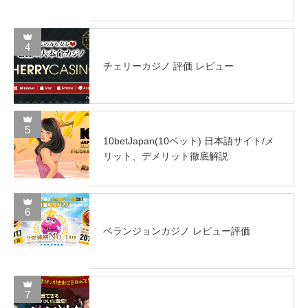
4
チェリーカジノ 評価 レビュー
5
10betJapan(10ベット) 日本語サイト/メ
リット、デメリット徹底解説
6
ベランジョンカジノ レビュー評価
7